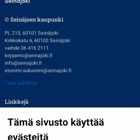
© Seinäjoen kaupunki
PL 215, 60101 Seinäjoki
Kirkkokatu 6, 60100 Seinäjoki
vaihde 06 416 2111
kirjaamo@seinajoki.fi
info@seinajoki.fi
etunimi.sukunimi@seinajoki.fi
Tilaa uutiskirje
Linkkejä
Asuminen ja ympäristö
Tämä sivusto käyttää
Kasvatus ja opetus
evästeitä
Kulttuuri ja liikunta