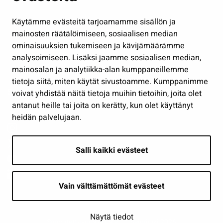
Hallinto
Käytämme evästeitä tarjoamamme sisällön ja
Työ ja yrittäminen
mainosten räätälöimiseen, sosiaalisen median
Osallistu ja asioi
ominaisuuksien tukemiseen ja kävijämäärämme
analysoimiseen. Lisäksi jaamme sosiaalisen median,
Näytä omat evästeasetukseni
mainosalan ja analytiikka-alan kumppaneillemme
tietoja siitä, miten käytät sivustoamme. Kumppanimme
Seuraa meitä
voivat yhdistää näitä tietoja muihin tietoihin, joita olet
antanut heille tai joita on kerätty, kun olet käyttänyt
heidän palvelujaan.
Salli kaikki evästeet
Vain välttämättömät evästeet
Näytä tiedot
Saavutettavuusseloste
| © Seinäjoki 2026