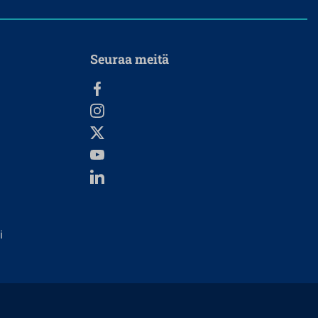
Seuraa meitä
i