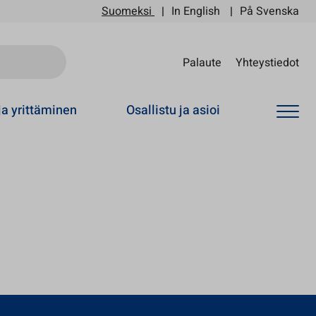
Suomeksi
In English
På Svenska
Sii
Palaute
Yhteystiedot
ja yrittäminen
Osallistu ja asioi