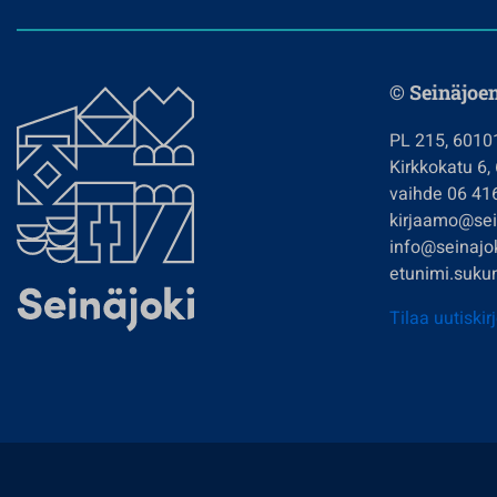
© Seinäjoe
PL 215, 6010
Kirkkokatu 6,
vaihde 06 41
kirjaamo@sein
info@seinajok
etunimi.sukun
Tilaa uutiskir