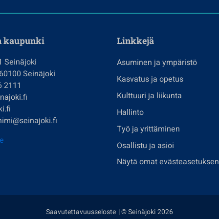
n kaupunki
Linkkejä
1 Seinäjoki
Asuminen ja ympäristö
 60100 Seinäjoki
Kasvatus ja opetus
6 2111
Kulttuuri ja liikunta
ajoki.fi
i.fi
Hallinto
imi@seinajoki.fi
Työ ja yrittäminen
je
Osallistu ja asioi
Näytä omat evästeasetuksen
Saavutettavuusseloste
| © Seinäjoki 2026