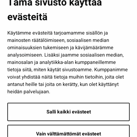
Tämä sivusto käyttää
Kasvatus ja opetus
evästeitä
Kulttuuri ja liikunta
Hallinto
Käytämme evästeitä tarjoamamme sisällön ja
Työ ja yrittäminen
mainosten räätälöimiseen, sosiaalisen median
Osallistu ja asioi
ominaisuuksien tukemiseen ja kävijämäärämme
analysoimiseen. Lisäksi jaamme sosiaalisen median,
Näytä omat evästeasetukseni
mainosalan ja analytiikka-alan kumppaneillemme
tietoja siitä, miten käytät sivustoamme. Kumppanimme
Seuraa meitä
voivat yhdistää näitä tietoja muihin tietoihin, joita olet
antanut heille tai joita on kerätty, kun olet käyttänyt
heidän palvelujaan.
Salli kaikki evästeet
Vain välttämättömät evästeet