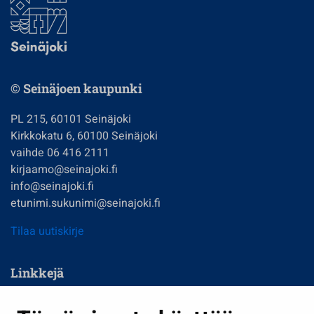
© Seinäjoen kaupunki
PL 215, 60101 Seinäjoki
Kirkkokatu 6, 60100 Seinäjoki
vaihde 06 416 2111
kirjaamo@seinajoki.fi
info@seinajoki.fi
etunimi.sukunimi@seinajoki.fi
Tilaa uutiskirje
Linkkejä
Asuminen ja ympäristö