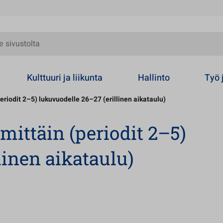
olta
Kulttuuri ja liikunta
Hallinto
Työ 
eriodit 2–5) lukuvuodelle 26–27 (erillinen aikataulu)
ittäin (periodit 2–5)
linen aikataulu)