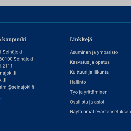
n kaupunki
Linkkejä
1 Seinäjoki
Asuminen ja ympäristö
 60100 Seinäjoki
Kasvatus ja opetus
6 2111
Kulttuuri ja liikunta
ajoki.fi
i.fi
Hallinto
imi@seinajoki.fi
Työ ja yrittäminen
je
Osallistu ja asioi
Näytä omat evästeasetuksen