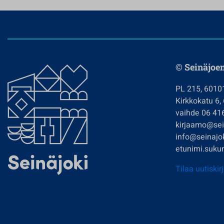
© Seinäjoe
PL 215, 6010
Kirkkokatu 6,
vaihde 06 41
kirjaamo@sein
info@seinajok
etunimi.sukun
Tilaa uutiskir