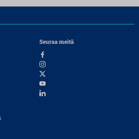
Seuraa meitä
i