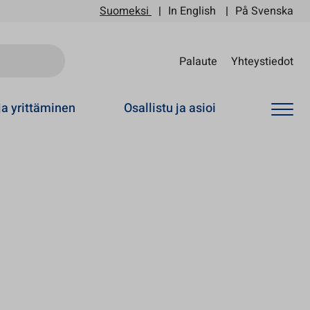
Suomeksi
In English
På Svenska
Sii
Palaute
Yhteystiedot
ja yrittäminen
Osallistu ja asioi