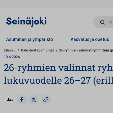
Hae sivust
Asuminen ja ympäristö
Kasvatus ja opetus
Etusivu
/
Kalenteritapahtumat
/
26-ryhmien valinnat ryhmittäin (p
10.6.2026
26-ryhmien valinnat ryhm
lukuvuodelle 26–27 (eril
Jaa