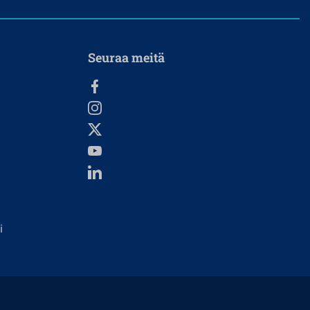
Seuraa meitä
i