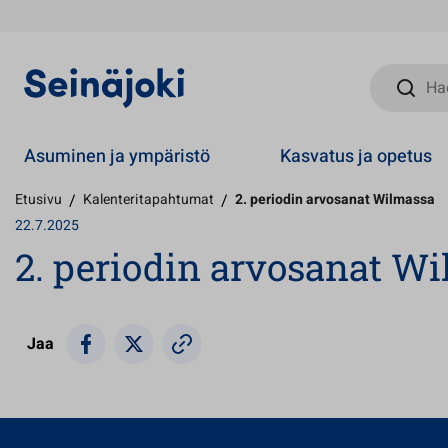
Hae sivust
Asuminen ja ympäristö
Kasvatus ja opetus
Etusivu
/
Kalenteritapahtumat
/
2. periodin arvosanat Wilmassa
22.7.2025
2. periodin arvosanat W
Jaa