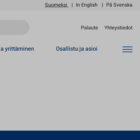
Suomeksi
In English
På Svenska
Sii
Palaute
Yhteystiedot
ja yrittäminen
Osallistu ja asioi