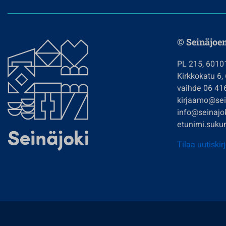
© Seinäjoe
PL 215, 6010
Kirkkokatu 6,
vaihde 06 41
kirjaamo@sein
info@seinajok
etunimi.sukun
Tilaa uutiskir