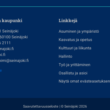
n kaupunki
Linkkejä
1 Seinäjoki
Asuminen ja ympäristö
 60100 Seinäjoki
Kasvatus ja opetus
6 2111
Kulttuuri ja liikunta
ajoki.fi
i.fi
Hallinto
imi@seinajoki.fi
Työ ja yrittäminen
je
Osallistu ja asioi
Näytä omat evästeasetuksen
Saavutettavuusseloste
| © Seinäjoki 2026