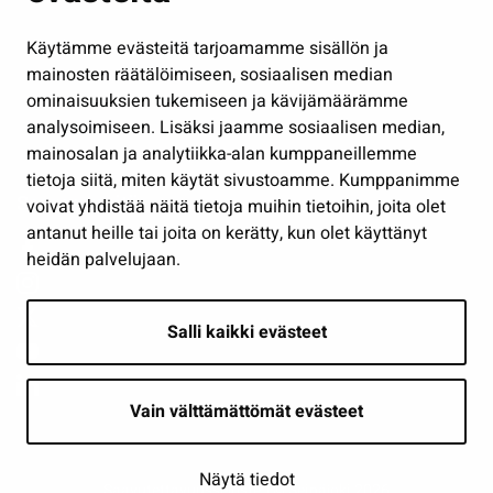
Hallinto
Käytämme evästeitä tarjoamamme sisällön ja
Työ ja yrittäminen
mainosten räätälöimiseen, sosiaalisen median
Osallistu ja asioi
ominaisuuksien tukemiseen ja kävijämäärämme
analysoimiseen. Lisäksi jaamme sosiaalisen median,
Näytä omat evästeasetukseni
mainosalan ja analytiikka-alan kumppaneillemme
tietoja siitä, miten käytät sivustoamme. Kumppanimme
Seuraa meitä
voivat yhdistää näitä tietoja muihin tietoihin, joita olet
antanut heille tai joita on kerätty, kun olet käyttänyt
heidän palvelujaan.
Salli kaikki evästeet
Vain välttämättömät evästeet
Näytä tiedot
Saavutettavuusseloste
| © Seinäjoki 2026