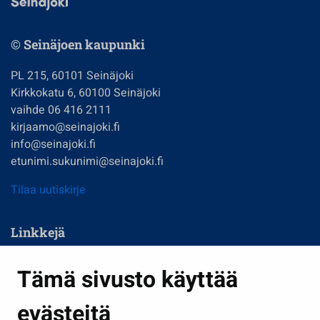
© Seinäjoen kaupunki
PL 215, 60101 Seinäjoki
Kirkkokatu 6, 60100 Seinäjoki
vaihde 06 416 2111
kirjaamo@seinajoki.fi
info@seinajoki.fi
etunimi.sukunimi@seinajoki.fi
Tilaa uutiskirje
Linkkejä
Asuminen ja ympäristö
Tämä sivusto käyttää
Kasvatus ja opetus
evästeitä
Kulttuuri ja liikunta