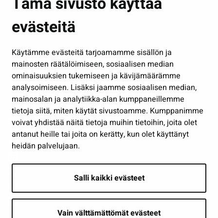
Tämä sivusto käyttää
Kasvatus ja opetus
evästeitä
Kulttuuri ja liikunta
Hallinto
Käytämme evästeitä tarjoamamme sisällön ja
Työ ja yrittäminen
mainosten räätälöimiseen, sosiaalisen median
Osallistu ja asioi
ominaisuuksien tukemiseen ja kävijämäärämme
analysoimiseen. Lisäksi jaamme sosiaalisen median,
Näytä omat evästeasetukseni
mainosalan ja analytiikka-alan kumppaneillemme
tietoja siitä, miten käytät sivustoamme. Kumppanimme
Seuraa meitä
voivat yhdistää näitä tietoja muihin tietoihin, joita olet
antanut heille tai joita on kerätty, kun olet käyttänyt
heidän palvelujaan.
Salli kaikki evästeet
Vain välttämättömät evästeet