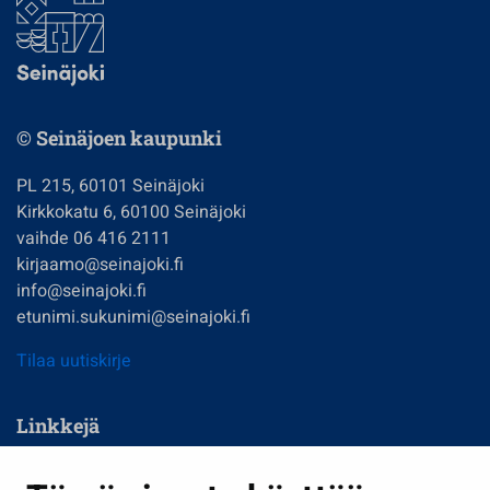
© Seinäjoen kaupunki
PL 215, 60101 Seinäjoki
Kirkkokatu 6, 60100 Seinäjoki
vaihde 06 416 2111
kirjaamo@seinajoki.fi
info@seinajoki.fi
etunimi.sukunimi@seinajoki.fi
Tilaa uutiskirje
Linkkejä
Asuminen ja ympäristö