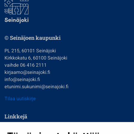
© Seinäjoen kaupunki
PL 215, 60101 Seinäjoki
Kirkkokatu 6, 60100 Seinäjoki
vaihde 06 416 2111
kirjaamo@seinajoki.fi
info@seinajoki.fi
etunimi.sukunimi@seinajoki.fi
Tilaa uutiskirje
Linkkejä
Asuminen ja ympäristö