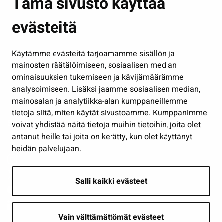
Tämä sivusto käyttää
Kasvatus ja opetus
evästeitä
Kulttuuri ja liikunta
Hallinto
Käytämme evästeitä tarjoamamme sisällön ja
Työ ja yrittäminen
mainosten räätälöimiseen, sosiaalisen median
Osallistu ja asioi
ominaisuuksien tukemiseen ja kävijämäärämme
analysoimiseen. Lisäksi jaamme sosiaalisen median,
Näytä omat evästeasetukseni
mainosalan ja analytiikka-alan kumppaneillemme
tietoja siitä, miten käytät sivustoamme. Kumppanimme
Seuraa meitä
voivat yhdistää näitä tietoja muihin tietoihin, joita olet
antanut heille tai joita on kerätty, kun olet käyttänyt
heidän palvelujaan.
Salli kaikki evästeet
Vain välttämättömät evästeet