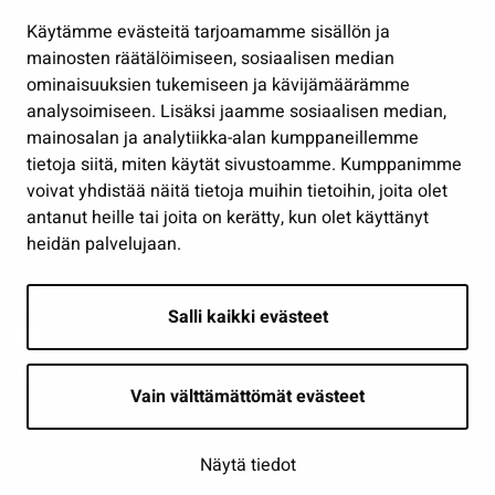
Hallinto
Käytämme evästeitä tarjoamamme sisällön ja
Työ ja yrittäminen
mainosten räätälöimiseen, sosiaalisen median
ominaisuuksien tukemiseen ja kävijämäärämme
Osallistu ja asioi
analysoimiseen. Lisäksi jaamme sosiaalisen median,
Näytä omat evästeasetukseni
mainosalan ja analytiikka-alan kumppaneillemme
tietoja siitä, miten käytät sivustoamme. Kumppanimme
Seuraa meitä
voivat yhdistää näitä tietoja muihin tietoihin, joita olet
antanut heille tai joita on kerätty, kun olet käyttänyt
heidän palvelujaan.
Salli kaikki evästeet
Vain välttämättömät evästeet
Näytä tiedot
Saavutettavuusseloste
| © Seinäjoki 2026