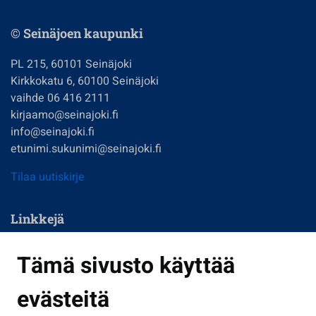
© Seinäjoen kaupunki
PL 215, 60101 Seinäjoki
Kirkkokatu 6, 60100 Seinäjoki
vaihde 06 416 2111
kirjaamo@seinajoki.fi
info@seinajoki.fi
etunimi.sukunimi@seinajoki.fi
Tilaa uutiskirje
Linkkejä
Asuminen ja ympäristö
Tämä sivusto käyttää
Kasvatus ja opetus
evästeitä
Kulttuuri ja liikunta