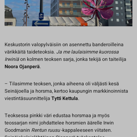
Keskustorin valopylväisiin on asennettu banderoilleina
värikkäitä taideteoksia.
Ja me laulaisimme kuorossa
Irwiniä
on kolmen teoksen sarja, jonka tekijä on taiteilija
Noora Ojanperä
.
– Tilasimme teoksen, jonka aiheena oli väljästi kesä
Seinäjoella ja horsma, kertoo kaupungin markkinoinnista
viestintäsuunnittelija
Tytti Kettula
.
Teoksessa pinkki väri edustaa horsmaa ja myös
teossarjan nimi johdattelee horsmien äärelle Irwin
Goodmanin
Rentun ruusu
-kappaleeseen viitaten.