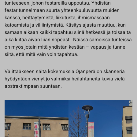
tunteeseen, johon festareilla uppoutuu. Yhdistän
festaritunnelmaan suurta yhteenkuuluvuutta muiden
kanssa, heittäytymistä, liikutusta, ihmismassaan
katoamista ja villiintymistä. Käsitys ajasta muuttuu, kun
samaan aikaan kaikki tapahtuu siinä hetkessä ja toisaalta
aika kiitää aivan liian nopeasti. Näissä samoissa tunteissa
on myös jotain mitä yhdistän kesään – vapaus ja tunne
siitä, että mitä vain voin tapahtua.
Välittääkseen näitä kokemuksia Ojanperä on skanneria
hyödyntäen vienyt jo valmiiksi heilahtaneita kuvia vielä
abstraktimpaan suuntaan.