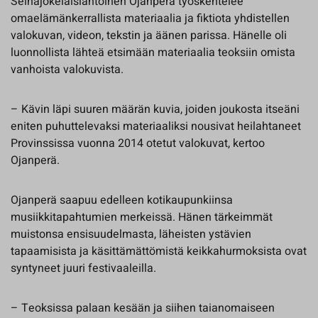
Seinäjokelaislähtöinen Ojanperä työskentelee
omaelämänkerrallista materiaalia ja fiktiota yhdistellen
valokuvan, videon, tekstin ja äänen parissa. Hänelle oli
luonnollista lähteä etsimään materiaalia teoksiin omista
vanhoista valokuvista.
– Kävin läpi suuren määrän kuvia, joiden joukosta itseäni
eniten puhuttelevaksi materiaaliksi nousivat heilahtaneet
Provinssissa vuonna 2014 otetut valokuvat, kertoo
Ojanperä.
Ojanperä saapuu edelleen kotikaupunkiinsa
musiikkitapahtumien merkeissä. Hänen tärkeimmät
muistonsa ensisuudelmasta, läheisten ystävien
tapaamisista ja käsittämättömistä keikkahurmoksista ovat
syntyneet juuri festivaaleilla.
– Teoksissa palaan kesään ja siihen taianomaiseen