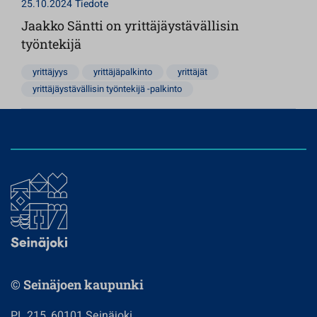
25.10.2024
Tiedote
Jaakko Säntti on yrittäjäystävällisin
työntekijä
yrittäjyys
yrittäjäpalkinto
yrittäjät
yrittäjäystävällisin työntekijä -palkinto
© Seinäjoen kaupunki
PL 215, 60101 Seinäjoki