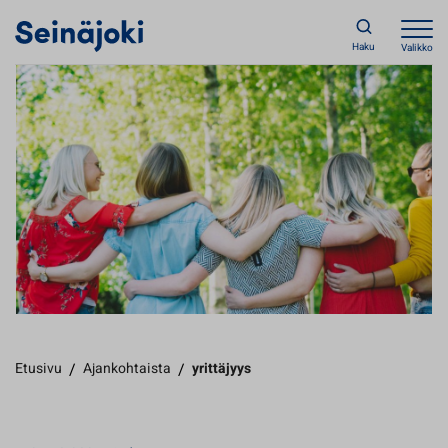
Haku
Valikko
Etusivu
/
Ajankohtaista
/
yrittäjyys