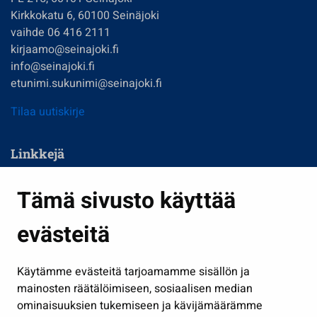
Kirkkokatu 6, 60100 Seinäjoki
vaihde 06 416 2111
kirjaamo@seinajoki.fi
info@seinajoki.fi
etunimi.sukunimi@seinajoki.fi
Tilaa uutiskirje
Linkkejä
Asuminen ja ympäristö
Tämä sivusto käyttää
Kasvatus ja opetus
evästeitä
Kulttuuri ja liikunta
Hallinto
Käytämme evästeitä tarjoamamme sisällön ja
Työ ja yrittäminen
mainosten räätälöimiseen, sosiaalisen median
Osallistu ja asioi
ominaisuuksien tukemiseen ja kävijämäärämme