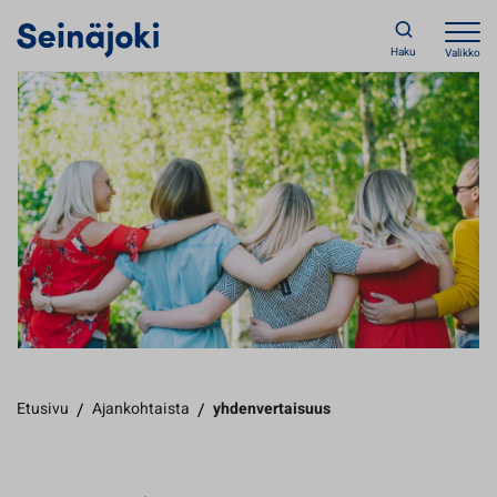
Haku
Valikko
Etusivu
/
Ajankohtaista
/
yhdenvertaisuus