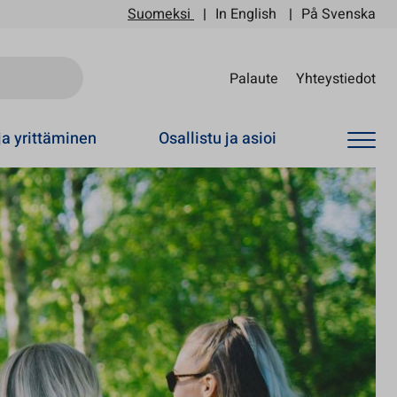
Suomeksi
In English
På Svenska
Sii
Palaute
Yhteystiedot
ja yrittäminen
Osallistu ja asioi