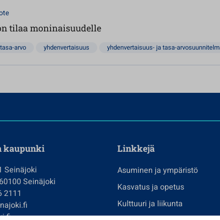
ote
on tilaa moninaisuudelle
tasa-arvo
yhdenvertaisuus
yhdenvertaisuus- ja tasa-arvosuunnitel
n kaupunki
Linkkejä
1 Seinäjoki
Asuminen ja ympäristö
 60100 Seinäjoki
Kasvatus ja opetus
6 2111
Kulttuuri ja liikunta
ajoki.fi
i.fi