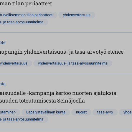
man tilan periaatteet
turvallisemman tilan periaatteet
yhdenvertaisuus
- ja tasa-arvosuunnitelma
ote
aupungin yhdenvertaisuus- ja tasa-arvotyö etenee
yhdenvertaisuus
yhdenvertaisuus- ja tasa-arvosuunnitelma
ote
aisuudelle -kampanja kertoo nuorten ajatuksia
suuden toteutumisesta Seinäjoella
istäminen
Lapsiystävällinen kunta
nuoret
tasa-arvo
yhde
- ja tasa-arvosuunnitelma