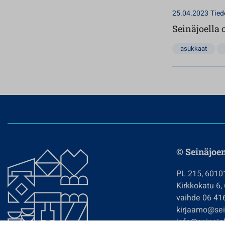
25.04.2023
Tied
Seinäjoella 
asukkaat
© Seinäjoe
PL 215, 6010
Kirkkokatu 6,
vaihde 06 41
kirjaamo@sein
info@seinajok