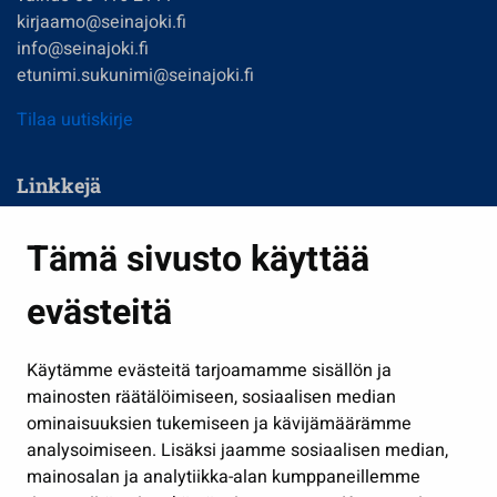
kirjaamo@seinajoki.fi
info@seinajoki.fi
etunimi.sukunimi@seinajoki.fi
Tilaa uutiskirje
Linkkejä
Asuminen ja ympäristö
Tämä sivusto käyttää
Kasvatus ja opetus
evästeitä
Kulttuuri ja liikunta
Hallinto
Käytämme evästeitä tarjoamamme sisällön ja
Työ ja yrittäminen
mainosten räätälöimiseen, sosiaalisen median
Osallistu ja asioi
ominaisuuksien tukemiseen ja kävijämäärämme
analysoimiseen. Lisäksi jaamme sosiaalisen median,
Näytä omat evästeasetukseni
mainosalan ja analytiikka-alan kumppaneillemme