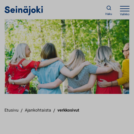
Haku
Valikko
Etusivu
/
Ajankohtaista
/
verkkosivut