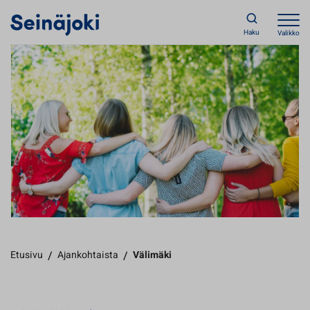
Haku
Valikko
Etusivu
/
Ajankohtaista
/
Välimäki