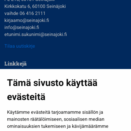
Kirkkokatu 6, 60100 Seinäjoki
vaihde 06 416 2111
kirjaamo@seinajoki.fi
info@seinajoki.fi
etunimi.sukunimi@seinajoki.fi
Tilaa uutiskirje
Linkkejä
Asuminen ja ympäristö
Tämä sivusto käyttää
Kasvatus ja opetus
evästeitä
Kulttuuri ja liikunta
Hallinto
Käytämme evästeitä tarjoamamme sisällön ja
Työ ja yrittäminen
mainosten räätälöimiseen, sosiaalisen median
Osallistu ja asioi
ominaisuuksien tukemiseen ja kävijämäärämme