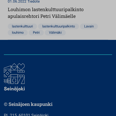
01.06.2022
Tiedote
Louhimon lastenkulttuuripalkinto
apulaisrehtori Petri Välimäelle
lastenkulttuuri
lastenkulttuuripalkinto
Lavain
louhimo
Petri
Välimäki
© Seinäjoen kaupunki
PL 215, 60101 Seinäjoki