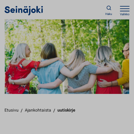
Haku
Valikko
Etusivu
/
Ajankohtaista
/
uutiskirje