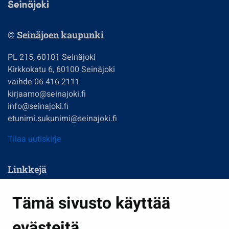
© Seinäjoen kaupunki
PL 215, 60101 Seinäjoki
Kirkkokatu 6, 60100 Seinäjoki
vaihde 06 416 2111
kirjaamo@seinajoki.fi
info@seinajoki.fi
etunimi.sukunimi@seinajoki.fi
Tilaa uutiskirje
Linkkejä
Asuminen ja ympäristö
Tämä sivusto käyttää
Kasvatus ja opetus
evästeitä
Kulttuuri ja liikunta