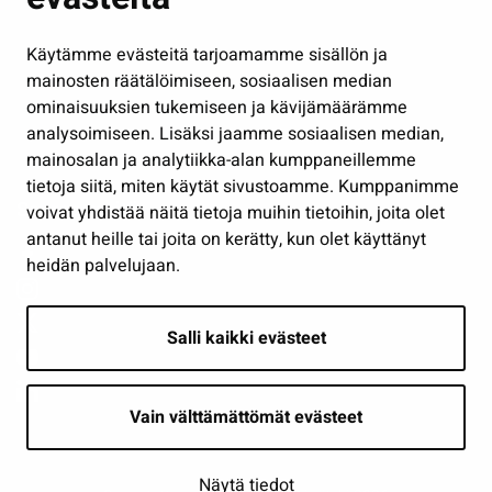
Hallinto
Käytämme evästeitä tarjoamamme sisällön ja
Työ ja yrittäminen
mainosten räätälöimiseen, sosiaalisen median
Osallistu ja asioi
ominaisuuksien tukemiseen ja kävijämäärämme
analysoimiseen. Lisäksi jaamme sosiaalisen median,
Näytä omat evästeasetukseni
mainosalan ja analytiikka-alan kumppaneillemme
tietoja siitä, miten käytät sivustoamme. Kumppanimme
Seuraa meitä
voivat yhdistää näitä tietoja muihin tietoihin, joita olet
antanut heille tai joita on kerätty, kun olet käyttänyt
heidän palvelujaan.
Salli kaikki evästeet
Vain välttämättömät evästeet
Näytä tiedot