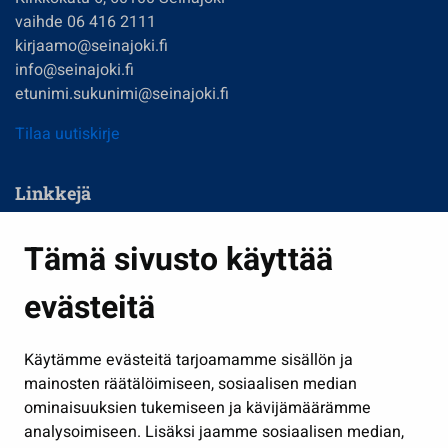
vaihde 06 416 2111
kirjaamo@seinajoki.fi
info@seinajoki.fi
etunimi.sukunimi@seinajoki.fi
Tilaa uutiskirje
Linkkejä
Asuminen ja ympäristö
Tämä sivusto käyttää
Kasvatus ja opetus
evästeitä
Kulttuuri ja liikunta
Hallinto
Käytämme evästeitä tarjoamamme sisällön ja
Työ ja yrittäminen
mainosten räätälöimiseen, sosiaalisen median
Osallistu ja asioi
ominaisuuksien tukemiseen ja kävijämäärämme
analysoimiseen. Lisäksi jaamme sosiaalisen median,
Näytä omat evästeasetukseni