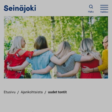
Haku
Valikko
Etusivu
/
Ajankohtaista
/
uudet tontit