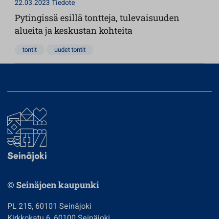
22.03.2023
Tiedote
Pytingissä esillä tontteja, tulevaisuuden
alueita ja keskustan kohteita
tontit
uudet tontit
© Seinäjoen kaupunki
PL 215, 60101 Seinäjoki
Kirkkokatu 6, 60100 Seinäjoki