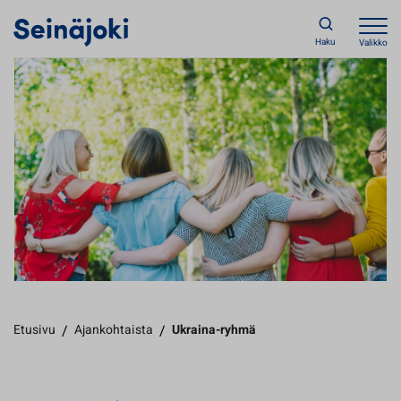
Haku
Valikko
Etusivu
/
Ajankohtaista
/
Ukraina-ryhmä