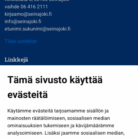
vaihde 06 416 2111
kirjaamo@seinajoki.fi
info@seinajoki.fi
etunimi.sukunimi@seinajoki.fi
Tilaa uutiskirje
Linkkejä
Asuminen ja ympäristö
Tämä sivusto käyttää
Kasvatus ja opetus
evästeitä
Kulttuuri ja liikunta
Hallinto
Käytämme evästeitä tarjoamamme sisällön ja
Työ ja yrittäminen
mainosten räätälöimiseen, sosiaalisen median
Osallistu ja asioi
ominaisuuksien tukemiseen ja kävijämäärämme
analysoimiseen. Lisäksi jaamme sosiaalisen median,
Näytä omat evästeasetukseni