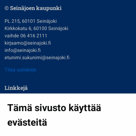
© Seinäjoen kaupunki
PL 215, 60101 Seinäjoki
Kirkkokatu 6, 60100 Seinäjoki
vaihde 06 416 2111
kirjaamo@seinajoki.fi
info@seinajoki.fi
etunimi.sukunimi@seinajoki.fi
Tilaa uutiskirje
Linkkejä
Asuminen ja ympäristö
Tämä sivusto käyttää
Kasvatus ja opetus
evästeitä
Kulttuuri ja liikunta
Hallinto