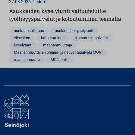
27.03.2026
Tiedote
Asukkaiden kyselytunti valtuutetuille –
työllisyyspalvelut ja kotoutuminen teemalla
asukasosallisuus
asukkaidenkyselytunti
elinvoima
kotoutuminen
kotoutumispalvelut
kyselytunti
maahanmuuttaja
Maahanmuuttajien ohjaus- ja neuvontapalvelu MONI
maahanmuutto
MONI-info