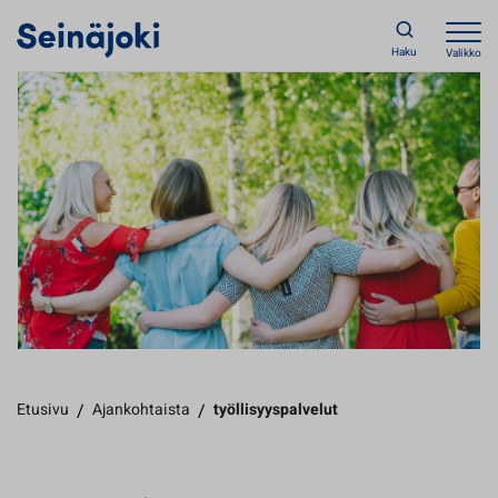
Haku
Valikko
Etusivu
/
Ajankohtaista
/
työllisyyspalvelut