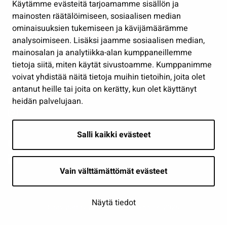
Käytämme evästeitä tarjoamamme sisällön ja
Työ ja yrittäminen
mainosten räätälöimiseen, sosiaalisen median
Osallistu ja asioi
ominaisuuksien tukemiseen ja kävijämäärämme
analysoimiseen. Lisäksi jaamme sosiaalisen median,
Näytä omat evästeasetukseni
mainosalan ja analytiikka-alan kumppaneillemme
tietoja siitä, miten käytät sivustoamme. Kumppanimme
Seuraa meitä
voivat yhdistää näitä tietoja muihin tietoihin, joita olet
antanut heille tai joita on kerätty, kun olet käyttänyt
heidän palvelujaan.
Salli kaikki evästeet
Vain välttämättömät evästeet
Näytä tiedot
Saavutettavuusseloste
| © Seinäjoki 2026