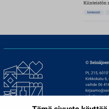
Kiinteistö
kiinteistö
© Seinäjoe
PL 215, 6010
Kirkkokatu 6,
vaihde 06 41
kirjaamo@sein
info@seinajok
etunimi.sukun