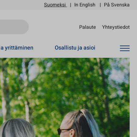
Suomeksi
In English
På Svenska
Sii
Palaute
Yhteystiedot
ja yrittäminen
Osallistu ja asioi