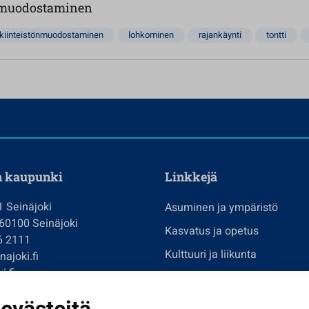
n muodostaminen
kiinteistönmuodostaminen
lohkominen
rajankäynti
tontti
n kaupunki
Linkkejä
1 Seinäjoki
Asuminen ja ympäristö
 60100 Seinäjoki
Kasvatus ja opetus
6 2111
Kulttuuri ja liikunta
ajoki.fi
i.fi
Hallinto
imi@seinajoki.fi
Työ ja yrittäminen