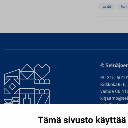
tontit
tont
© Seinäjoe
PL 215, 6010
Kirkkokatu 6,
vaihde 06 41
kirjaamo@sein
info@seinajok
etunimi.sukun
Tämä sivusto käyttää 
Tilaa uutiskir