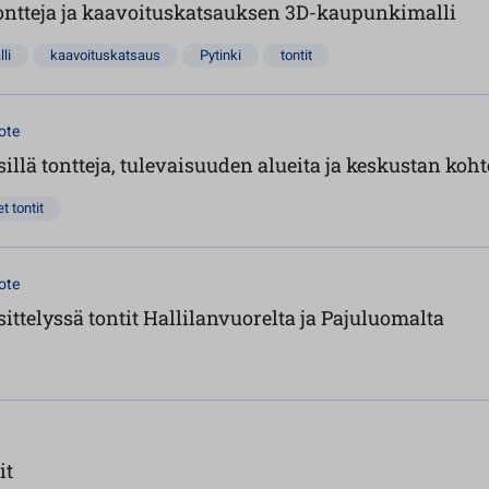
tontteja ja kaavoituskatsauksen 3D-kaupunkimalli
li
kaavoituskatsaus
Pytinki
tontit
ote
sillä tontteja, tulevaisuuden alueita ja keskustan koht
t tontit
ote
sittelyssä tontit Hallilanvuorelta ja Pajuluomalta
it