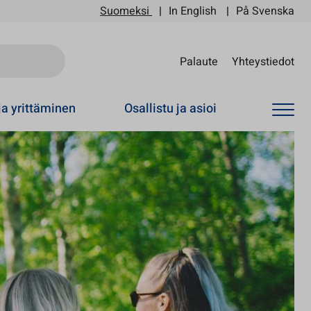
Suomeksi
In English
På Svenska
Sii
Palaute
Yhteystiedot
ja yrittäminen
Osallistu ja asioi