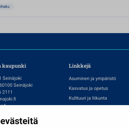
tihaku
n kaupunki
Linkkejä
1 Seinäjoki
Asuminen ja ympäristö
 60100 Seinäjoki
Kasvatus ja opetus
6 2111
Kulttuuri ja liikunta
ajoki.fi
i.fi
Hallinto
imi@seinajoki.fi
evästeitä
Työ ja yrittäminen
je
Osallistu ja asioi