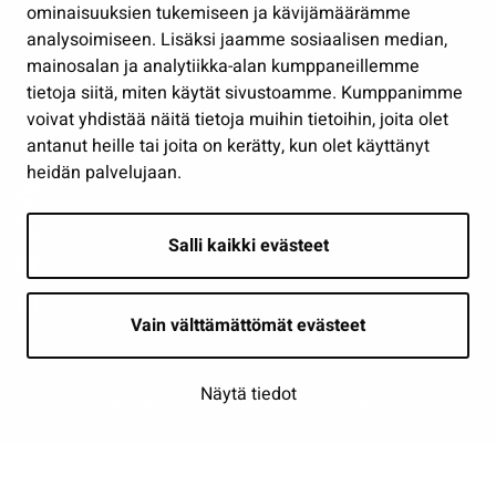
Osallistu ja asioi
ominaisuuksien tukemiseen ja kävijämäärämme
analysoimiseen. Lisäksi jaamme sosiaalisen median,
Näytä omat evästeasetukseni
mainosalan ja analytiikka-alan kumppaneillemme
tietoja siitä, miten käytät sivustoamme. Kumppanimme
Seuraa meitä
voivat yhdistää näitä tietoja muihin tietoihin, joita olet
antanut heille tai joita on kerätty, kun olet käyttänyt
heidän palvelujaan.
Salli kaikki evästeet
Vain välttämättömät evästeet
Näytä tiedot
Saavutettavuusseloste
| © Seinäjoki 2026