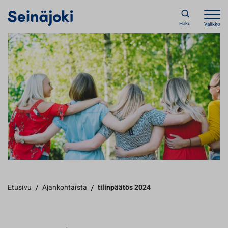
Haku
Valikko
Etusivu
/
Ajankohtaista
/
tilinpäätös 2024