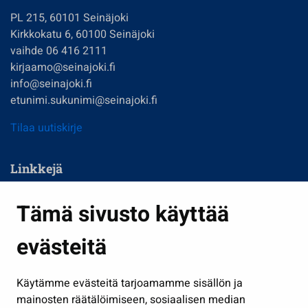
PL 215, 60101 Seinäjoki
Kirkkokatu 6, 60100 Seinäjoki
vaihde 06 416 2111
kirjaamo@seinajoki.fi
info@seinajoki.fi
etunimi.sukunimi@seinajoki.fi
Tilaa uutiskirje
Linkkejä
Asuminen ja ympäristö
Tämä sivusto käyttää
Kasvatus ja opetus
evästeitä
Kulttuuri ja liikunta
Hallinto
Käytämme evästeitä tarjoamamme sisällön ja
Työ ja yrittäminen
mainosten räätälöimiseen, sosiaalisen median