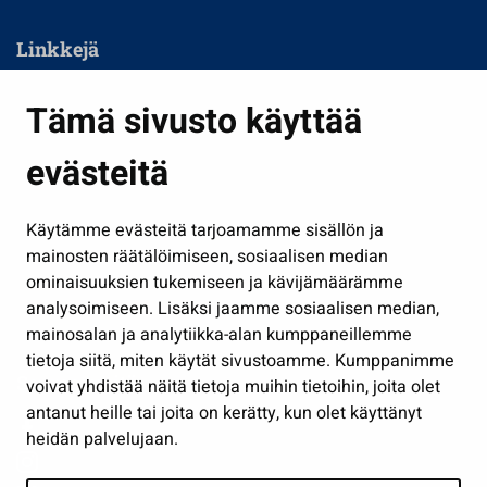
Linkkejä
Asuminen ja ympäristö
Tämä sivusto käyttää
Kasvatus ja opetus
evästeitä
Kulttuuri ja liikunta
Hallinto
Käytämme evästeitä tarjoamamme sisällön ja
Työ ja yrittäminen
mainosten räätälöimiseen, sosiaalisen median
Osallistu ja asioi
ominaisuuksien tukemiseen ja kävijämäärämme
analysoimiseen. Lisäksi jaamme sosiaalisen median,
Näytä omat evästeasetukseni
mainosalan ja analytiikka-alan kumppaneillemme
tietoja siitä, miten käytät sivustoamme. Kumppanimme
Seuraa meitä
voivat yhdistää näitä tietoja muihin tietoihin, joita olet
antanut heille tai joita on kerätty, kun olet käyttänyt
heidän palvelujaan.