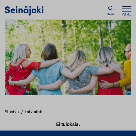
Haku
Valikko
Etusivu
/
talviuinti
Ei tuloksia.