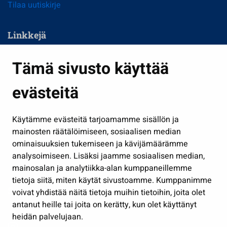
Tilaa uutiskirje
Linkkejä
Asuminen ja ympäristö
Tämä sivusto käyttää
Kasvatus ja opetus
evästeitä
Kulttuuri ja liikunta
Hallinto
Käytämme evästeitä tarjoamamme sisällön ja
Työ ja yrittäminen
mainosten räätälöimiseen, sosiaalisen median
Osallistu ja asioi
ominaisuuksien tukemiseen ja kävijämäärämme
analysoimiseen. Lisäksi jaamme sosiaalisen median,
Näytä omat evästeasetukseni
mainosalan ja analytiikka-alan kumppaneillemme
tietoja siitä, miten käytät sivustoamme. Kumppanimme
Seuraa meitä
voivat yhdistää näitä tietoja muihin tietoihin, joita olet
antanut heille tai joita on kerätty, kun olet käyttänyt
heidän palvelujaan.