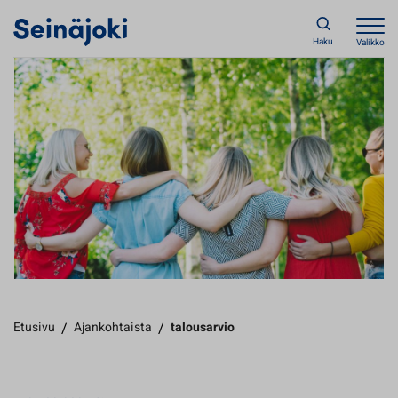
Haku
Valikko
Etusivu
/
Ajankohtaista
/
talousarvio