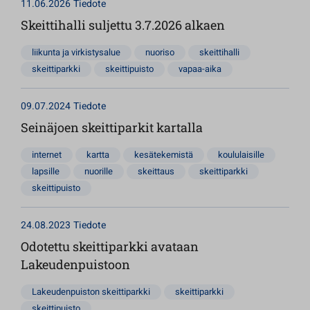
11.06.2026
Tiedote
Skeittihalli suljettu 3.7.2026 alkaen
liikunta ja virkistysalue
nuoriso
skeittihalli
skeittiparkki
skeittipuisto
vapaa-aika
09.07.2024
Tiedote
Seinäjoen skeittiparkit kartalla
internet
kartta
kesätekemistä
koululaisille
lapsille
nuorille
skeittaus
skeittiparkki
skeittipuisto
24.08.2023
Tiedote
Odotettu skeittiparkki avataan
Lakeudenpuistoon
Lakeudenpuiston skeittiparkki
skeittiparkki
skeittipuisto