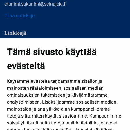
etunimi.sukunimi@seinajoki.fi
Tilaa uutiskirje
Linkkejä
Asuminen ja ympäristö
Tämä sivusto käyttää
Kasvatus ja opetus
evästeitä
Kulttuuri ja liikunta
Hallinto
Käytämme evästeitä tarjoamamme sisällön ja
Työ ja yrittäminen
mainosten räätälöimiseen, sosiaalisen median
Osallistu ja asioi
ominaisuuksien tukemiseen ja kävijämäärämme
analysoimiseen. Lisäksi jaamme sosiaalisen median,
Näytä omat evästeasetukseni
mainosalan ja analytiikka-alan kumppaneillemme
tietoja siitä, miten käytät sivustoamme. Kumppanimme
Seuraa meitä
voivat yhdistää näitä tietoja muihin tietoihin, joita olet