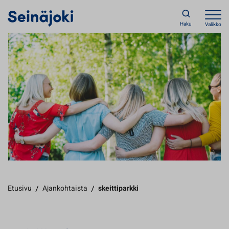
Haku
Valikko
Etusivu
/
Ajankohtaista
/
skeittiparkki