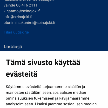
vaihde 06 416 2111
kirjaamo@seinajoki.fi
info@seinajoki.fi
etunimi.sukunimi@seinajoki.fi
Tilaa uutiskirje
Linkkejä
Asuminen ja ympäristö
Tämä sivusto käyttää
Kasvatus ja opetus
evästeitä
Kulttuuri ja liikunta
Hallinto
Käytämme evästeitä tarjoamamme sisällön ja
Työ ja yrittäminen
mainosten räätälöimiseen, sosiaalisen median
Osallistu ja asioi
ominaisuuksien tukemiseen ja kävijämäärämme
analysoimiseen. Lisäksi jaamme sosiaalisen median,
Näytä omat evästeasetukseni