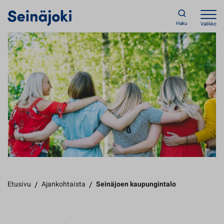
Haku
Valikko
Etusivu
/
Ajankohtaista
/
Seinäjoen kaupungintalo