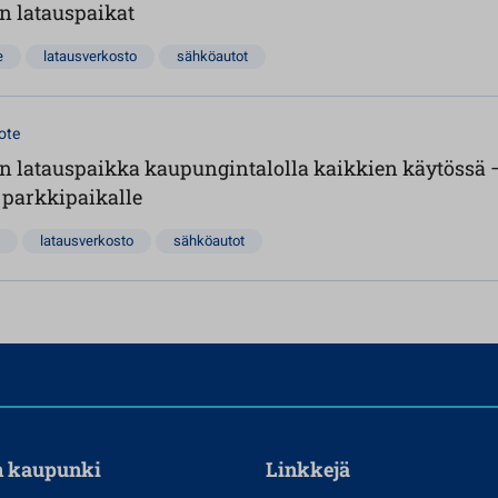
n latauspaikat
e
latausverkosto
sähköautot
ote
n latauspaikka kaupungintalolla kaikkien käytössä 
 parkkipaikalle
latausverkosto
sähköautot
n kaupunki
Linkkejä