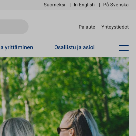
Suomeksi
In English
På Svenska
Sii
Palaute
Yhteystiedot
ja yrittäminen
Osallistu ja asioi