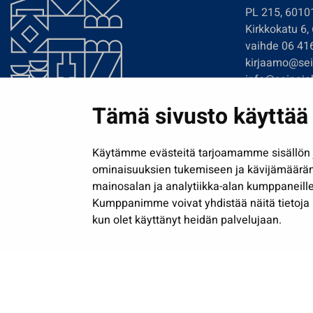
PL 215, 6010
Kirkkokatu 6,
vaihde 06 41
kirjaamo@sein
info@seinajok
etunimi.sukun
Tämä sivusto käyttää 
Tilaa uutiskir
Käytämme evästeitä tarjoamamme sisällön j
ominaisuuksien tukemiseen ja kävijämäärä
mainosalan ja analytiikka-alan kumppaneille
Kumppanimme voivat yhdistää näitä tietoja muih
kun olet käyttänyt heidän palvelujaan.