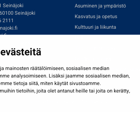
1 Seinäjoki
Asuminen ja ympäristö
 60100 Seinäjoki
Kasvatus ja opetus
6 2111
Kulttuuri ja liikunta
ajoki.fi
i.fi
Hallinto
imi@seinajoki.fi
evästeitä
Työ ja yrittäminen
je
Osallistu ja asioi
a mainosten räätälöimiseen, sosiaalisen median
Näytä omat evästeasetuksen
mme analysoimiseen. Lisäksi jaamme sosiaalisen median,
mme tietoja siitä, miten käytät sivustoamme.
in tietoihin, joita olet antanut heille tai joita on kerätty,
Saavutettavuusseloste
| © Seinäjoki 2026