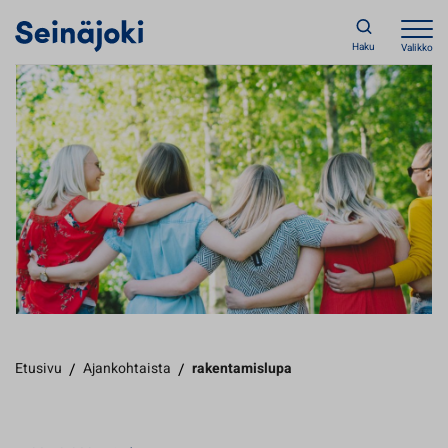
Haku
Valikko
Etusivu
/
Ajankohtaista
/
rakentamislupa