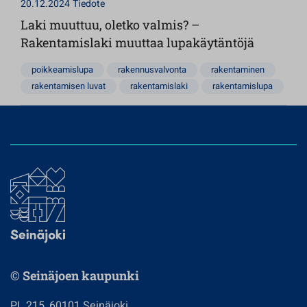
20.12.2024
Tiedote
Laki muuttuu, oletko valmis? –
Rakentamislaki muuttaa lupakäytäntöjä
poikkeamislupa
rakennusvalvonta
rakentaminen
rakentamisen luvat
rakentamislaki
rakentamislupa
© Seinäjoen kaupunki
PL 215, 60101 Seinäjoki