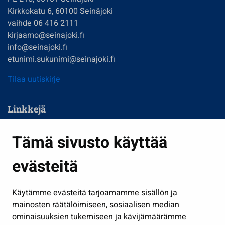
Kirkkokatu 6, 60100 Seinäjoki
vaihde 06 416 2111
kirjaamo@seinajoki.fi
info@seinajoki.fi
etunimi.sukunimi@seinajoki.fi
Tilaa uutiskirje
Linkkejä
Asuminen ja ympäristö
Tämä sivusto käyttää
Kasvatus ja opetus
evästeitä
Kulttuuri ja liikunta
Hallinto
Käytämme evästeitä tarjoamamme sisällön ja
Työ ja yrittäminen
mainosten räätälöimiseen, sosiaalisen median
Osallistu ja asioi
ominaisuuksien tukemiseen ja kävijämäärämme