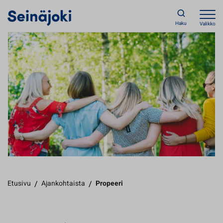
Haku
Valikko
Etusivu
/
Ajankohtaista
/
Propeeri