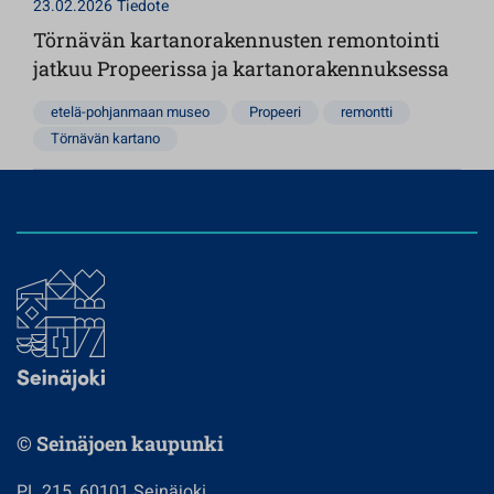
23.02.2026
Tiedote
Törnävän kartanorakennusten remontointi
jatkuu Propeerissa ja kartanorakennuksessa
etelä-pohjanmaan museo
Propeeri
remontti
Törnävän kartano
© Seinäjoen kaupunki
PL 215, 60101 Seinäjoki