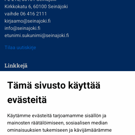
Kirkkokatu 6, 60100 Seinäjoki
vaihde 06 416 2111
kirjaamo@seinajoki.fi
info@seinajoki.fi
etunimi.sukunimi@seinajoki.fi
Tilaa uutiskirje
Linkkejä
Asuminen ja ympäristö
Tämä sivusto käyttää
Kasvatus ja opetus
evästeitä
Kulttuuri ja liikunta
Hallinto
Käytämme evästeitä tarjoamamme sisällön ja
Työ ja yrittäminen
mainosten räätälöimiseen, sosiaalisen median
Osallistu ja asioi
ominaisuuksien tukemiseen ja kävijämäärämme