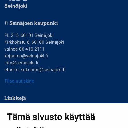
© Seinäjoen kaupunki
PL 215, 60101 Seinäjoki
Kirkkokatu 6, 60100 Seinäjoki
vaihde 06 416 2111
kirjaamo@seinajoki.fi
info@seinajoki.fi
etunimi.sukunimi@seinajoki.fi
Tilaa uutiskirje
Linkkejä
Asuminen ja ympäristö
Tämä sivusto käyttää
Kasvatus ja opetus