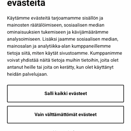
evästeitä
Kulttuuri ja liikunta
Hallinto
Käytämme evästeitä tarjoamamme sisällön ja
Työ ja yrittäminen
mainosten räätälöimiseen, sosiaalisen median
Osallistu ja asioi
ominaisuuksien tukemiseen ja kävijämäärämme
analysoimiseen. Lisäksi jaamme sosiaalisen median,
Näytä omat evästeasetukseni
mainosalan ja analytiikka-alan kumppaneillemme
tietoja siitä, miten käytät sivustoamme. Kumppanimme
Seuraa meitä
voivat yhdistää näitä tietoja muihin tietoihin, joita olet
antanut heille tai joita on kerätty, kun olet käyttänyt
heidän palvelujaan.
Salli kaikki evästeet
Vain välttämättömät evästeet