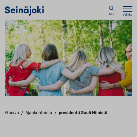
Haku
Valikko
Etusivu
/
Ajankohtaista
/
presidentti Sauli Niinistö