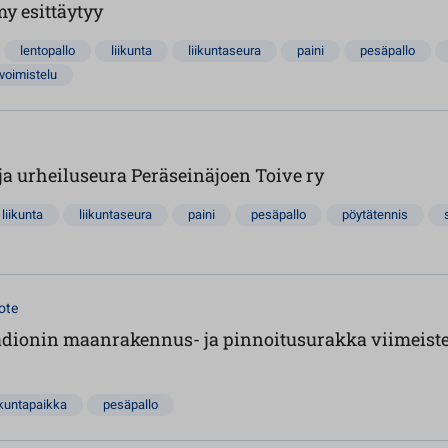
 esittäytyy
lentopallo
liikunta
liikuntaseura
paini
pesäpallo
voimistelu
ja urheiluseura Peräseinäjoen Toive ry
liikunta
liikuntaseura
paini
pesäpallo
pöytätennis
ote
adionin maanrakennus- ja pinnoitusurakka viimeistel
ikuntapaikka
pesäpallo