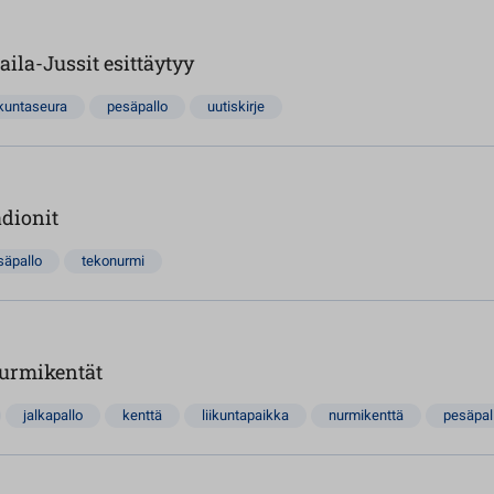
ila-Jussit esittäytyy
ikuntaseura
pesäpallo
uutiskirje
adionit
säpallo
tekonurmi
nurmikentät
jalkapallo
kenttä
liikuntapaikka
nurmikenttä
pesäpal