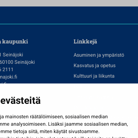
n kaupunki
Linkkejä
1 Seinäjoki
Asuminen ja ympäristö
 60100 Seinäjoki
Kasvatus ja opetus
6 2111
Kulttuuri ja liikunta
ajoki.fi
i.fi
Hallinto
imi@seinajoki.fi
evästeitä
Työ ja yrittäminen
je
Osallistu ja asioi
a mainosten räätälöimiseen, sosiaalisen median
Näytä omat evästeasetuksen
mme analysoimiseen. Lisäksi jaamme sosiaalisen median,
mme tietoja siitä, miten käytät sivustoamme.