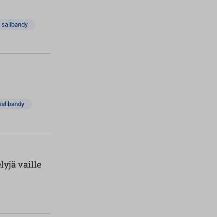
salibandy
salibandy
yjä vaille