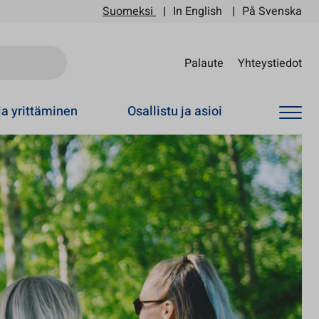
Suomeksi
In English
På Svenska
Sii
Palaute
Yhteystiedot
ja yrittäminen
Osallistu ja asioi