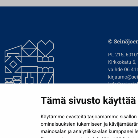
© Seinäjoe
PL 215, 6010
Kirkkokatu 6,
vaihde 06 41
kirjaamo@sein
info@seinajok
etunimi.sukun
Tämä sivusto käyttää 
Tilaa uutiskir
Käytämme evästeitä tarjoamamme sisällön j
ominaisuuksien tukemiseen ja kävijämäärä
mainosalan ja analytiikka-alan kumppaneille