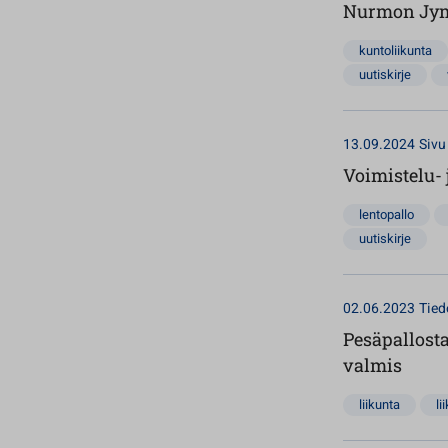
Nurmon Jymy
kuntoliikunta
uutiskirje
13.09.2024
Sivu
Voimistelu- 
lentopallo
uutiskirje
02.06.2023
Tied
Pesäpallost
valmis
liikunta
li