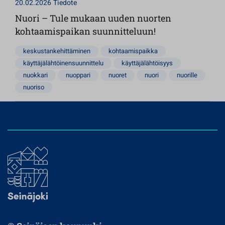
20.02.2026
Tiedote
Nuori – Tule mukaan uuden nuorten
kohtaamispaikan suunnitteluun!
keskustankehittäminen
kohtaamispaikka
käyttäjälähtöinensuunnittelu
käyttäjälähtöisyys
nuokkari
nuoppari
nuoret
nuori
nuorille
nuoriso