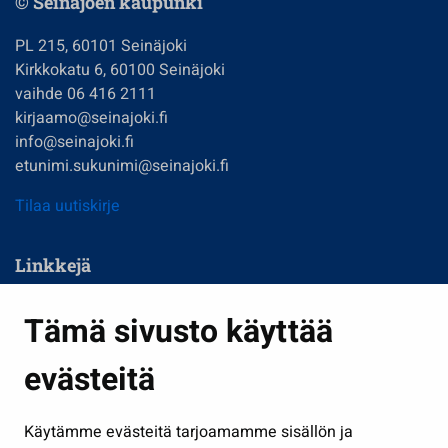
© Seinäjoen kaupunki
PL 215, 60101 Seinäjoki
Kirkkokatu 6, 60100 Seinäjoki
vaihde 06 416 2111
kirjaamo@seinajoki.fi
info@seinajoki.fi
etunimi.sukunimi@seinajoki.fi
Tilaa uutiskirje
Linkkejä
Asuminen ja ympäristö
Tämä sivusto käyttää
Kasvatus ja opetus
evästeitä
Kulttuuri ja liikunta
Hallinto
Käytämme evästeitä tarjoamamme sisällön ja
Työ ja yrittäminen