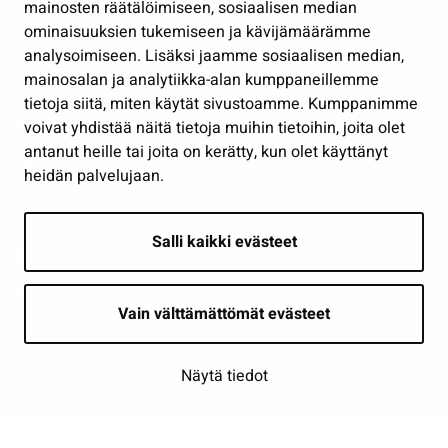
mainosten räätälöimiseen, sosiaalisen median
Osallistu ja asioi
ominaisuuksien tukemiseen ja kävijämäärämme
analysoimiseen. Lisäksi jaamme sosiaalisen median,
Näytä omat evästeasetukseni
mainosalan ja analytiikka-alan kumppaneillemme
tietoja siitä, miten käytät sivustoamme. Kumppanimme
Seuraa meitä
voivat yhdistää näitä tietoja muihin tietoihin, joita olet
antanut heille tai joita on kerätty, kun olet käyttänyt
heidän palvelujaan.
Salli kaikki evästeet
Vain välttämättömät evästeet
Näytä tiedot
Saavutettavuusseloste
| © Seinäjoki 2026