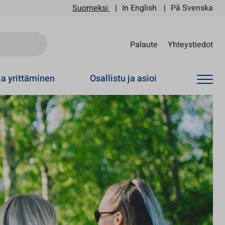
Suomeksi
In English
På Svenska
Sii
Palaute
Yhteystiedot
ja yrittäminen
Osallistu ja asioi