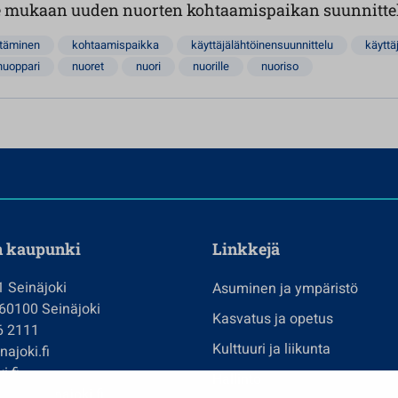
e mukaan uuden nuorten kohtaamispaikan suunnitte
ttäminen
kohtaamispaikka
käyttäjälähtöinensuunnittelu
käyttä
nuoppari
nuoret
nuori
nuorille
nuoriso
n kaupunki
Linkkejä
1 Seinäjoki
Asuminen ja ympäristö
 60100 Seinäjoki
Kasvatus ja opetus
6 2111
Kulttuuri ja liikunta
ajoki.fi
i.fi
Hallinto
imi@seinajoki.fi