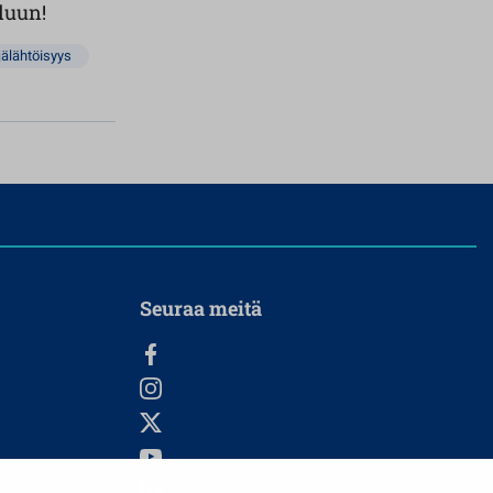
luun!
jälähtöisyys
Seuraa meitä