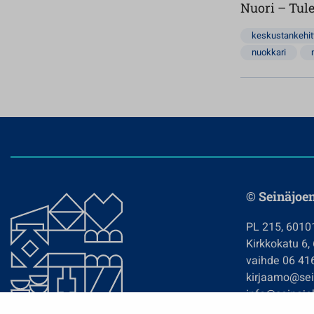
Nuori – Tul
keskustankehi
nuokkari
© Seinäjoe
PL 215, 6010
Kirkkokatu 6,
vaihde 06 41
kirjaamo@sein
info@seinajok
etunimi.sukun