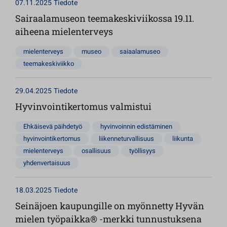
07.11.2025
Tiedote
Sairaalamuseon teemakeskiviikossa 19.11.
aiheena mielenterveys
mielenterveys
museo
saiaalamuseo
teemakeskiviikko
29.04.2025
Tiedote
Hyvinvointikertomus valmistui
Ehkäisevä päihdetyö
hyvinvoinnin edistäminen
hyvinvointikertomus
liikenneturvallisuus
liikunta
mielenterveys
osallisuus
työllisyys
yhdenvertaisuus
18.03.2025
Tiedote
Seinäjoen kaupungille on myönnetty Hyvän
mielen työpaikka® -merkki tunnustuksena