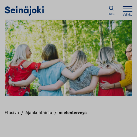
Haku
Valikko
Etusivu
/
Ajankohtaista
/
mielenterveys