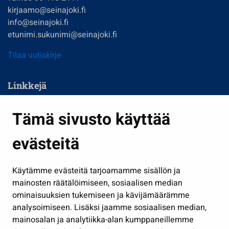
kirjaamo@seinajoki.fi
info@seinajoki.fi
etunimi.sukunimi@seinajoki.fi
Tilaa uutiskirje
Linkkejä
Asuminen ja ympäristö
Tämä sivusto käyttää
Kasvatus ja opetus
evästeitä
Kulttuuri ja liikunta
Hallinto
Käytämme evästeitä tarjoamamme sisällön ja
Työ ja yrittäminen
mainosten räätälöimiseen, sosiaalisen median
Osallistu ja asioi
ominaisuuksien tukemiseen ja kävijämäärämme
analysoimiseen. Lisäksi jaamme sosiaalisen median,
Näytä omat evästeasetukseni
mainosalan ja analytiikka-alan kumppaneillemme