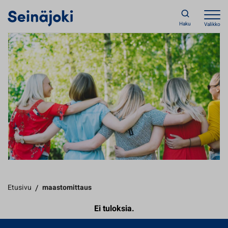
Haku
Valikko
Etusivu
/
maastomittaus
Ei tuloksia.