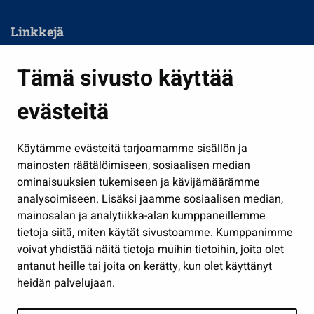
Linkkejä
Asuminen ja ympäristö
Tämä sivusto käyttää
Kasvatus ja opetus
evästeitä
Kulttuuri ja liikunta
Hallinto
Käytämme evästeitä tarjoamamme sisällön ja
Työ ja yrittäminen
mainosten räätälöimiseen, sosiaalisen median
Osallistu ja asioi
ominaisuuksien tukemiseen ja kävijämäärämme
analysoimiseen. Lisäksi jaamme sosiaalisen median,
Näytä omat evästeasetukseni
mainosalan ja analytiikka-alan kumppaneillemme
tietoja siitä, miten käytät sivustoamme. Kumppanimme
Seuraa meitä
voivat yhdistää näitä tietoja muihin tietoihin, joita olet
antanut heille tai joita on kerätty, kun olet käyttänyt
heidän palvelujaan.