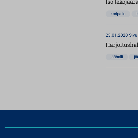
Iso tekojäär
koripallo
23.01.2020
Sivu
Harjoitushal
jäähalli
jä