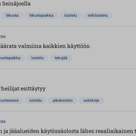
u Seinäjoella
liikunta
liikuntapaikka
luistelu
retkiluistelu
ote
jäärata valmiina kaikkien käyttöön
ikuntapaikka
luistelu
tekojää
heilijat esittäytyy
ikuntaseura
luistelu
pikaluistelu
uutiskirje
ote
n ja jääalueiden käytössäolosta lähes reaaliaikainen t