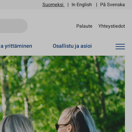
Suomeksi
In English
På Svenska
Sii
Palaute
Yhteystiedot
ja yrittäminen
Osallistu ja asioi