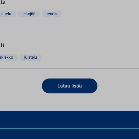
ata
luistelu
tekojää
tennis
li
äkiekko
luistelu
Lataa lisää