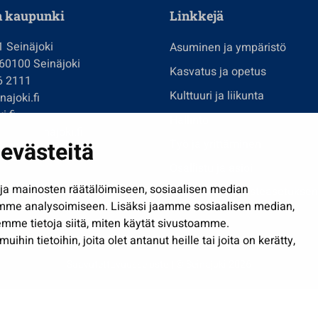
n kaupunki
Linkkejä
1 Seinäjoki
Asuminen ja ympäristö
 60100 Seinäjoki
Kasvatus ja opetus
6 2111
Kulttuuri ja liikunta
ajoki.fi
i.fi
Hallinto
imi@seinajoki.fi
evästeitä
Työ ja yrittäminen
je
Osallistu ja asioi
a mainosten räätälöimiseen, sosiaalisen median
Näytä omat evästeasetuksen
mme analysoimiseen. Lisäksi jaamme sosiaalisen median,
mme tietoja siitä, miten käytät sivustoamme.
in tietoihin, joita olet antanut heille tai joita on kerätty,
Saavutettavuusseloste
| © Seinäjoki 2026