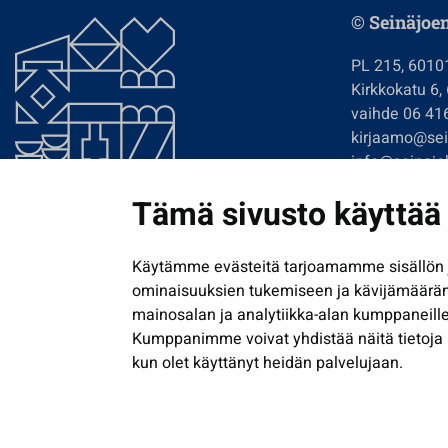
© Seinäjoe
PL 215, 6010
Kirkkokatu 6,
vaihde 06 41
kirjaamo@sein
info@seinajok
etunimi.sukun
Tämä sivusto käyttää 
Tilaa uutiskir
Käytämme evästeitä tarjoamamme sisällön j
ominaisuuksien tukemiseen ja kävijämäärä
mainosalan ja analytiikka-alan kumppaneille
Kumppanimme voivat yhdistää näitä tietoja muih
kun olet käyttänyt heidän palvelujaan.