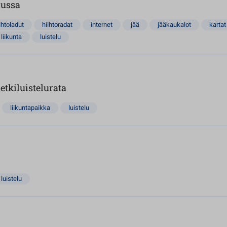
lussa
ihtoladut
hiihtoradat
internet
jää
jääkaukalot
kartat
liikunta
luistelu
etkiluistelurata
liikuntapaikka
luistelu
luistelu