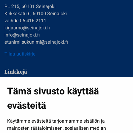
PL 215, 60101 Seinäjoki
Kirkkokatu 6, 60100 Seinäjoki
vaihde 06 416 2111
kirjaamo@seinajoki.fi
info@seinajoki.fi
etunimi.sukunimi@seinajoki.fi
Tilaa uutiskirje
Linkkejä
Asuminen ja ympäristö
Tämä sivusto käyttää
Kasvatus ja opetus
evästeitä
Kulttuuri ja liikunta
Hallinto
Käytämme evästeitä tarjoamamme sisällön ja
Työ ja yrittäminen
mainosten räätälöimiseen, sosiaalisen median