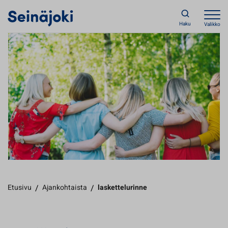
Haku
Valikko
Etusivu
/
Ajankohtaista
/
laskettelurinne