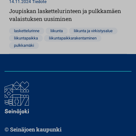
14.11.2024
Tiedote
Joupiskan laskettelurinteen ja pulkkamäen
valaistuksen uusiminen
laskettelurinne
liikunta
liikunta ja virkistysalue
liikuntapaikka
liikuntapaikkarakentaminen
pulkkamäki
© Seinäjoen kaupunki