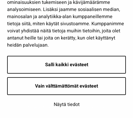
Osallistu ja asioi
ominaisuuksien tukemiseen ja kävijämäärämme
analysoimiseen. Lisäksi jaamme sosiaalisen median,
Näytä omat evästeasetukseni
mainosalan ja analytiikka-alan kumppaneillemme
tietoja siitä, miten käytät sivustoamme. Kumppanimme
Seuraa meitä
voivat yhdistää näitä tietoja muihin tietoihin, joita olet
antanut heille tai joita on kerätty, kun olet käyttänyt
heidän palvelujaan.
Salli kaikki evästeet
Vain välttämättömät evästeet
Näytä tiedot
Saavutettavuusseloste
| © Seinäjoki 2026