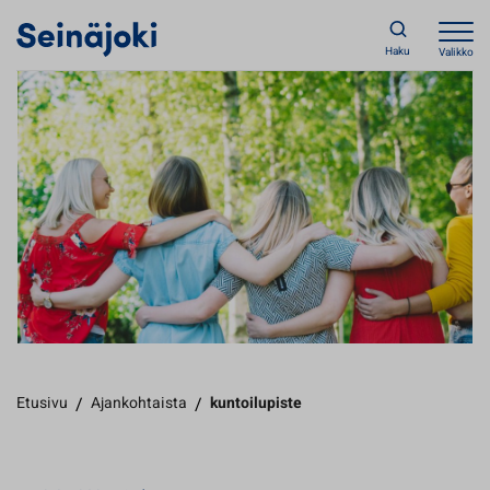
Haku
Valikko
Etusivu
/
Ajankohtaista
/
kuntoilupiste