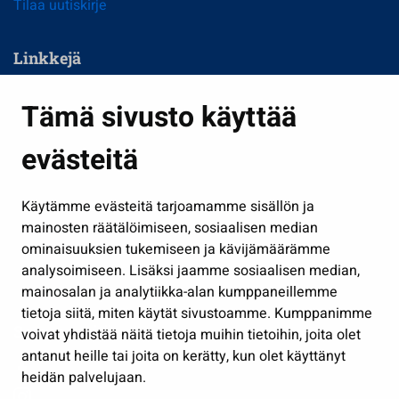
Tilaa uutiskirje
Linkkejä
Asuminen ja ympäristö
Tämä sivusto käyttää
Kasvatus ja opetus
evästeitä
Kulttuuri ja liikunta
Hallinto
Käytämme evästeitä tarjoamamme sisällön ja
Työ ja yrittäminen
mainosten räätälöimiseen, sosiaalisen median
Osallistu ja asioi
ominaisuuksien tukemiseen ja kävijämäärämme
analysoimiseen. Lisäksi jaamme sosiaalisen median,
Näytä omat evästeasetukseni
mainosalan ja analytiikka-alan kumppaneillemme
tietoja siitä, miten käytät sivustoamme. Kumppanimme
Seuraa meitä
voivat yhdistää näitä tietoja muihin tietoihin, joita olet
antanut heille tai joita on kerätty, kun olet käyttänyt
heidän palvelujaan.