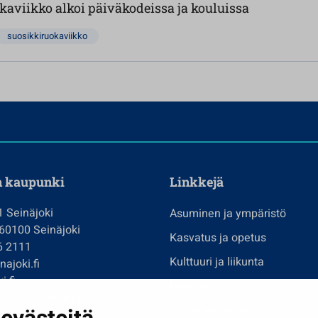
kaviikko alkoi päiväkodeissa ja kouluissa
suosikkiruokaviikko
n kaupunki
Linkkejä
1 Seinäjoki
Asuminen ja ympäristö
 60100 Seinäjoki
Kasvatus ja opetus
6 2111
Kulttuuri ja liikunta
ajoki.fi
i.fi
Hallinto
imi@seinajoki.fi
Työ ja yrittäminen