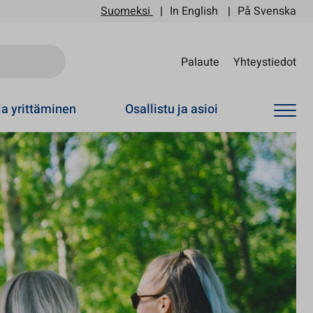
Suomeksi
In English
På Svenska
Sii
Palaute
Yhteystiedot
ja yrittäminen
Osallistu ja asioi