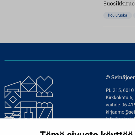
Suosikkiruo
kouluruoka
© Seinäjoe
PL 215, 6010
Kirkkokatu 6,
vaihde 06 41
kirjaamo@sein
info@seinajok
etunimi.sukun