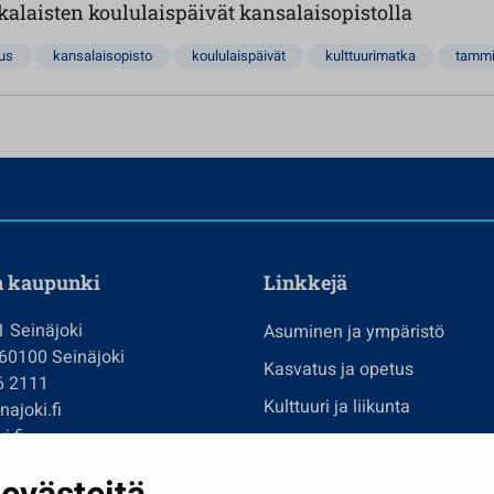
alaisten koululaispäivät kansalaisopistolla
us
kansalaisopisto
koululaispäivät
kulttuurimatka
tamm
n kaupunki
Linkkejä
1 Seinäjoki
Asuminen ja ympäristö
 60100 Seinäjoki
Kasvatus ja opetus
6 2111
Kulttuuri ja liikunta
ajoki.fi
i.fi
Hallinto
imi@seinajoki.fi
Työ ja yrittäminen