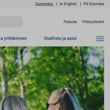
Suomeksi
In English
På Svenska
Sii
Palaute
Yhteystiedot
ja yrittäminen
Osallistu ja asioi