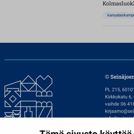
Kolmasluokk
kansalaiskamp
© Seinäjoe
PL 215, 6010
Kirkkokatu 6,
vaihde 06 41
kirjaamo@sein
info@seinajok
etunimi.sukun