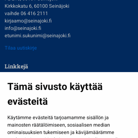
Kirkkokatu 6, 60100 Seinäjoki
vaihde 06 416 2111
kirjaamo@seinajoki.fi
info@seinajoki.fi
etunimi.sukunimi@seinajoki.fi
Tilaa uutiskirje
Linkkejä
Asuminen ja ympäristö
Tämä sivusto käyttää
Kasvatus ja opetus
evästeitä
Kulttuuri ja liikunta
Hallinto
Käytämme evästeitä tarjoamamme sisällön ja
Työ ja yrittäminen
mainosten räätälöimiseen, sosiaalisen median
Osallistu ja asioi
ominaisuuksien tukemiseen ja kävijämäärämme