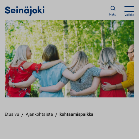
Haku
Valikko
Etusivu
/
Ajankohtaista
/
kohtaamispaikka