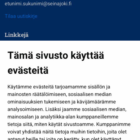
etunimi.sukunimi@seinajoki.fi
Tilaa uutiskirje
Linkkejä
Asuminen ja ympäristö
Tämä sivusto käyttää
Kasvatus ja opetus
evästeitä
Kulttuuri ja liikunta
Hallinto
Käytämme evästeitä tarjoamamme sisällön ja
Työ ja yrittäminen
mainosten räätälöimiseen, sosiaalisen median
Osallistu ja asioi
ominaisuuksien tukemiseen ja kävijämäärämme
analysoimiseen. Lisäksi jaamme sosiaalisen median,
Näytä omat evästeasetukseni
mainosalan ja analytiikka-alan kumppaneillemme
tietoja siitä, miten käytät sivustoamme. Kumppanimme
Seuraa meitä
voivat yhdistää näitä tietoja muihin tietoihin, joita olet
antanut heille tai joita on kerätty, kun olet käyttänyt