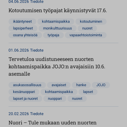
04.06.2026
Tiedote
Kotoutumisen työpajat käynnistyvät 17.6.
ikääntyneet
kohtaamispaikka
kotoutuminen
lapsiperheet
monikulttuurisuus
nuoret
osana yhteisöä
työpaja
vapaaehtoistoiminta
01.06.2026
Tiedote
Tervetuloa uudistuneeseen nuorten
kohtaamispaikka JOJO:n avajaisiin 10.6.
asemalle
asukasosallisuus
avajaiset
hanke
JOJO
kesänuoppari
kohtaamispaikka
lapset
lapset ja nuoret
nuoppari
nuoret
20.02.2026
Tiedote
Nuori – Tule mukaan uuden nuorten