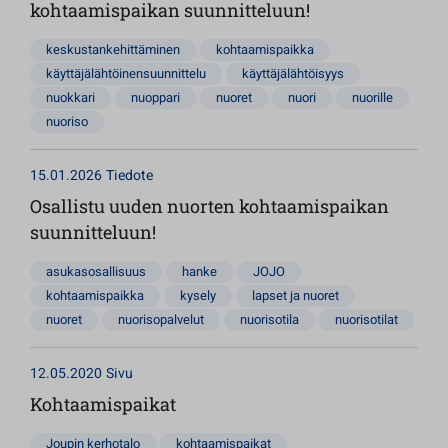
kohtaamispaikan suunnitteluun!
keskustankehittäminen
kohtaamispaikka
käyttäjälähtöinensuunnittelu
käyttäjälähtöisyys
nuokkari
nuoppari
nuoret
nuori
nuorille
nuoriso
15.01.2026
Tiedote
Osallistu uuden nuorten kohtaamispaikan
suunnitteluun!
asukasosallisuus
hanke
JOJO
kohtaamispaikka
kysely
lapset ja nuoret
nuoret
nuorisopalvelut
nuorisotila
nuorisotilat
12.05.2020
Sivu
Kohtaamispaikat
Joupin kerhotalo
kohtaamispaikat