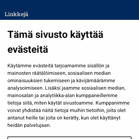
Linkkejä
Asuminen ja ympäristö
Tämä sivusto käyttää
Kasvatus ja opetus
evästeitä
Kulttuuri ja liikunta
Hallinto
Käytämme evästeitä tarjoamamme sisällön ja
Työ ja yrittäminen
mainosten räätälöimiseen, sosiaalisen median
Osallistu ja asioi
ominaisuuksien tukemiseen ja kävijämäärämme
analysoimiseen. Lisäksi jaamme sosiaalisen median,
Näytä omat evästeasetukseni
mainosalan ja analytiikka-alan kumppaneillemme
tietoja siitä, miten käytät sivustoamme. Kumppanimme
Seuraa meitä
voivat yhdistää näitä tietoja muihin tietoihin, joita olet
antanut heille tai joita on kerätty, kun olet käyttänyt
heidän palvelujaan.