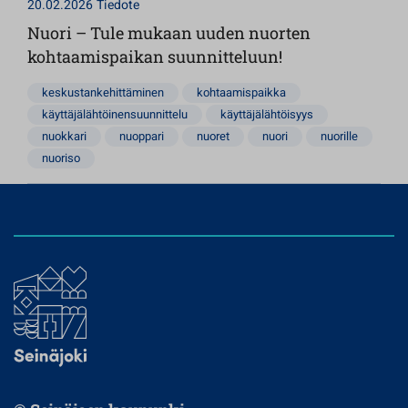
20.02.2026
Tiedote
Nuori – Tule mukaan uuden nuorten
kohtaamispaikan suunnitteluun!
keskustankehittäminen
kohtaamispaikka
käyttäjälähtöinensuunnittelu
käyttäjälähtöisyys
nuokkari
nuoppari
nuoret
nuori
nuorille
nuoriso