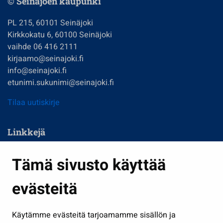
© Seinäjoen kaupunki
PL 215, 60101 Seinäjoki
Kirkkokatu 6, 60100 Seinäjoki
vaihde 06 416 2111
kirjaamo@seinajoki.fi
info@seinajoki.fi
etunimi.sukunimi@seinajoki.fi
Tilaa uutiskirje
Linkkejä
Asuminen ja ympäristö
Tämä sivusto käyttää
Kasvatus ja opetus
evästeitä
Kulttuuri ja liikunta
Hallinto
Käytämme evästeitä tarjoamamme sisällön ja
Työ ja yrittäminen