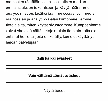
mainosten räätälöimiseen, sosiaalisen median
Osallistu ja asioi
ominaisuuksien tukemiseen ja kävijämäärämme
analysoimiseen. Lisäksi jaamme sosiaalisen median,
Näytä omat evästeasetukseni
mainosalan ja analytiikka-alan kumppaneillemme
tietoja siitä, miten käytät sivustoamme. Kumppanimme
Seuraa meitä
voivat yhdistää näitä tietoja muihin tietoihin, joita olet
antanut heille tai joita on kerätty, kun olet käyttänyt
heidän palvelujaan.
Salli kaikki evästeet
Vain välttämättömät evästeet
Näytä tiedot
Saavutettavuusseloste
| © Seinäjoki 2026