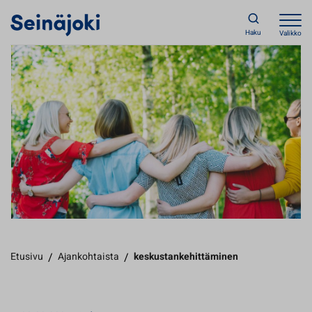
Haku
Valikko
Etusivu
/
Ajankohtaista
/
keskustankehittäminen