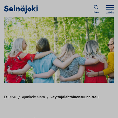
Haku
Valikko
Etusivu
/
Ajankohtaista
/
käyttäjälähtöinensuunnittelu