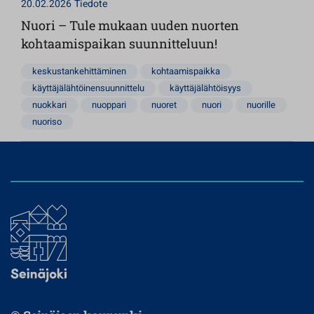
20.02.2026
Tiedote
Nuori – Tule mukaan uuden nuorten
kohtaamispaikan suunnitteluun!
keskustankehittäminen
kohtaamispaikka
käyttäjälähtöinensuunnittelu
käyttäjälähtöisyys
nuokkari
nuoppari
nuoret
nuori
nuorille
nuoriso