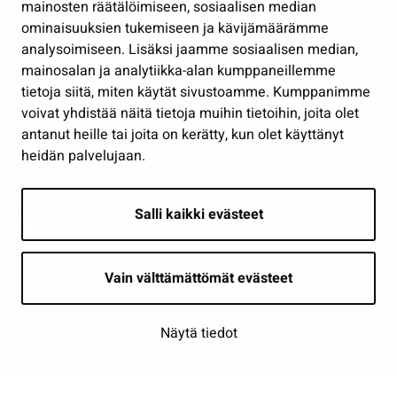
mainosten räätälöimiseen, sosiaalisen median
Osallistu ja asioi
ominaisuuksien tukemiseen ja kävijämäärämme
analysoimiseen. Lisäksi jaamme sosiaalisen median,
Näytä omat evästeasetukseni
mainosalan ja analytiikka-alan kumppaneillemme
tietoja siitä, miten käytät sivustoamme. Kumppanimme
Seuraa meitä
voivat yhdistää näitä tietoja muihin tietoihin, joita olet
antanut heille tai joita on kerätty, kun olet käyttänyt
heidän palvelujaan.
Salli kaikki evästeet
Vain välttämättömät evästeet
Näytä tiedot
Saavutettavuusseloste
| © Seinäjoki 2026