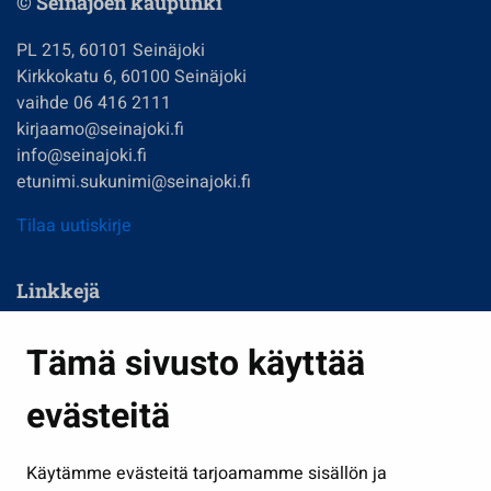
© Seinäjoen kaupunki
PL 215, 60101 Seinäjoki
Kirkkokatu 6, 60100 Seinäjoki
vaihde 06 416 2111
kirjaamo@seinajoki.fi
info@seinajoki.fi
etunimi.sukunimi@seinajoki.fi
Tilaa uutiskirje
Linkkejä
Asuminen ja ympäristö
Tämä sivusto käyttää
Kasvatus ja opetus
evästeitä
Kulttuuri ja liikunta
Hallinto
Käytämme evästeitä tarjoamamme sisällön ja
Työ ja yrittäminen