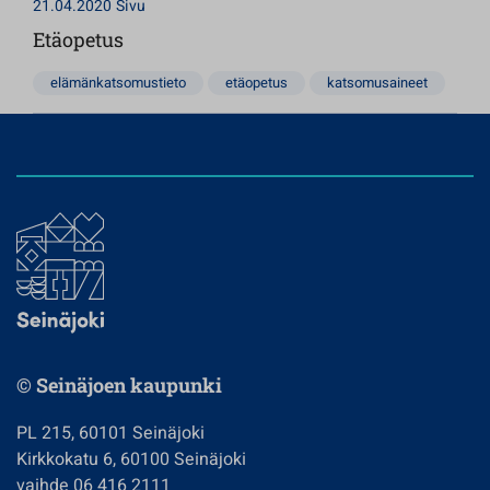
21.04.2020
Sivu
Etäopetus
elämänkatsomustieto
etäopetus
katsomusaineet
© Seinäjoen kaupunki
PL 215, 60101 Seinäjoki
Kirkkokatu 6, 60100 Seinäjoki
vaihde 06 416 2111