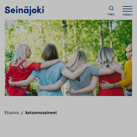
Haku
Valikko
Etusivu
/
katsomusaineet