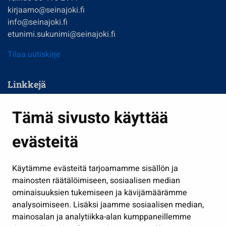
kirjaamo@seinajoki.fi
info@seinajoki.fi
etunimi.sukunimi@seinajoki.fi
Tilaa uutiskirje
Linkkejä
Asuminen ja ympäristö
Tämä sivusto käyttää
Kasvatus ja opetus
evästeitä
Kulttuuri ja liikunta
Hallinto
Käytämme evästeitä tarjoamamme sisällön ja
Työ ja yrittäminen
mainosten räätälöimiseen, sosiaalisen median
Osallistu ja asioi
ominaisuuksien tukemiseen ja kävijämäärämme
analysoimiseen. Lisäksi jaamme sosiaalisen median,
Näytä omat evästeasetukseni
mainosalan ja analytiikka-alan kumppaneillemme