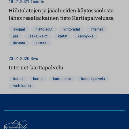
18.01.2021
Tiedote
Hiihtolatujen ja jääalueiden käytössäolosta
lähes reaaliaikainen tieto Karttapalvelussa
avojäät
hiihtoladut
hiihtoradat
internet
jää
jääkaukalot
kartat
kännykkä
liikunta
luistelu
23.01.2020
Sivu
Internet-karttapalvelu
kartat
kartta
karttatasot
katselupalvelu
web-kartta