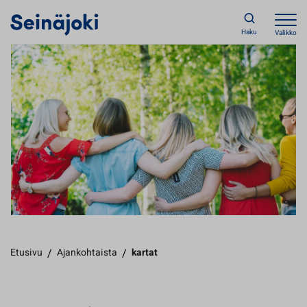
Haku
Valikko
Etusivu
/
Ajankohtaista
/
kartat