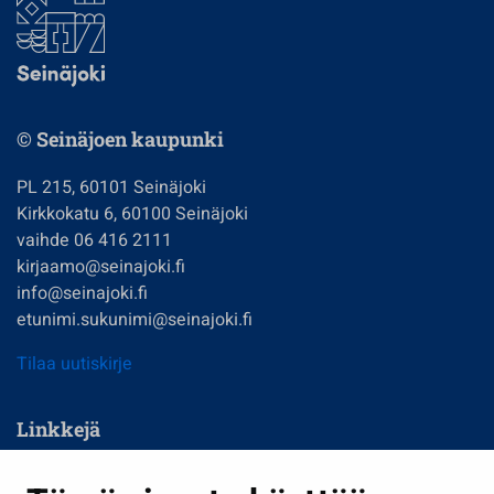
© Seinäjoen kaupunki
PL 215, 60101 Seinäjoki
Kirkkokatu 6, 60100 Seinäjoki
vaihde 06 416 2111
kirjaamo@seinajoki.fi
info@seinajoki.fi
etunimi.sukunimi@seinajoki.fi
Tilaa uutiskirje
Linkkejä
Asuminen ja ympäristö