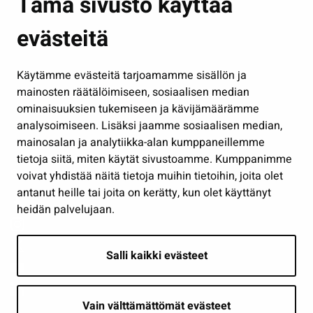
Tämä sivusto käyttää
Kasvatus ja opetus
evästeitä
Kulttuuri ja liikunta
Hallinto
Käytämme evästeitä tarjoamamme sisällön ja
Työ ja yrittäminen
mainosten räätälöimiseen, sosiaalisen median
Osallistu ja asioi
ominaisuuksien tukemiseen ja kävijämäärämme
analysoimiseen. Lisäksi jaamme sosiaalisen median,
Näytä omat evästeasetukseni
mainosalan ja analytiikka-alan kumppaneillemme
tietoja siitä, miten käytät sivustoamme. Kumppanimme
Seuraa meitä
voivat yhdistää näitä tietoja muihin tietoihin, joita olet
antanut heille tai joita on kerätty, kun olet käyttänyt
heidän palvelujaan.
Salli kaikki evästeet
Vain välttämättömät evästeet