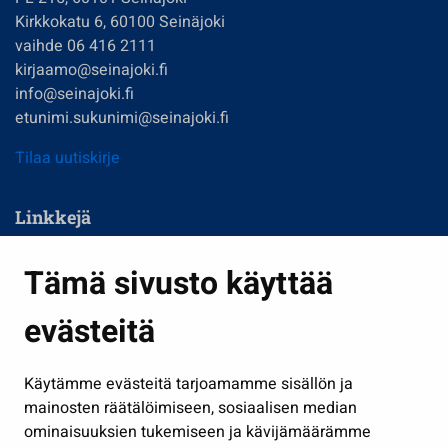
Kirkkokatu 6, 60100 Seinäjoki
vaihde 06 416 2111
kirjaamo@seinajoki.fi
info@seinajoki.fi
etunimi.sukunimi@seinajoki.fi
Tilaa uutiskirje
Linkkejä
Asuminen ja ympäristö
Tämä sivusto käyttää
Kasvatus ja opetus
evästeitä
Kulttuuri ja liikunta
Hallinto
Käytämme evästeitä tarjoamamme sisällön ja
Työ ja yrittäminen
mainosten räätälöimiseen, sosiaalisen median
Osallistu ja asioi
ominaisuuksien tukemiseen ja kävijämäärämme