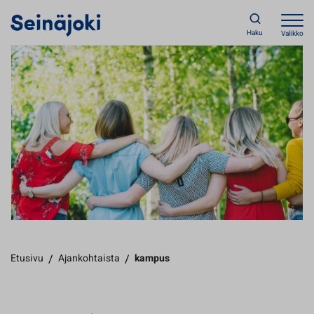
Haku
Valikko
Etusivu
/
Ajankohtaista
/
kampus