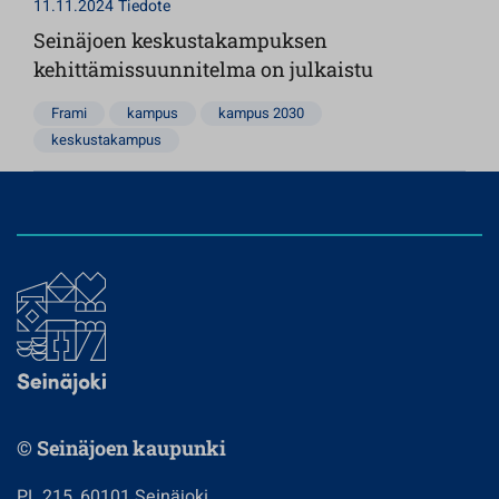
11.11.2024
Tiedote
Seinäjoen keskustakampuksen
kehittämissuunnitelma on julkaistu
Frami
kampus
kampus 2030
keskustakampus
© Seinäjoen kaupunki
PL 215, 60101 Seinäjoki