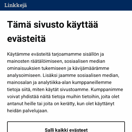
Linkkejä
Asuminen ja ympäristö
Tämä sivusto käyttää
Kasvatus ja opetus
evästeitä
Kulttuuri ja liikunta
Hallinto
Käytämme evästeitä tarjoamamme sisällön ja
Työ ja yrittäminen
mainosten räätälöimiseen, sosiaalisen median
Osallistu ja asioi
ominaisuuksien tukemiseen ja kävijämäärämme
analysoimiseen. Lisäksi jaamme sosiaalisen median,
Näytä omat evästeasetukseni
mainosalan ja analytiikka-alan kumppaneillemme
tietoja siitä, miten käytät sivustoamme. Kumppanimme
Seuraa meitä
voivat yhdistää näitä tietoja muihin tietoihin, joita olet
antanut heille tai joita on kerätty, kun olet käyttänyt
heidän palvelujaan.
Salli kaikki evästeet