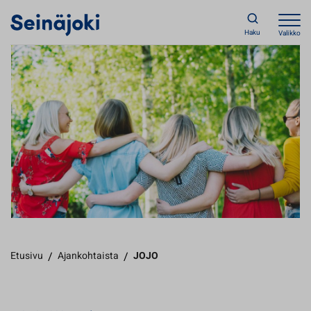
Haku
Valikko
Etusivu
/
Ajankohtaista
/
JOJO