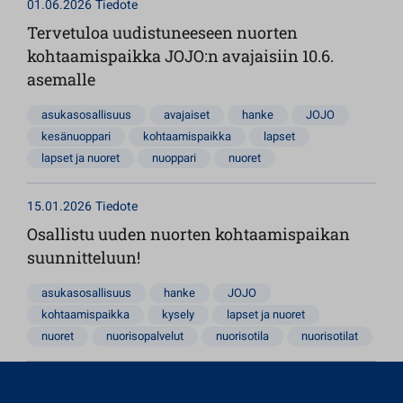
01.06.2026
Tiedote
Tervetuloa uudistuneeseen nuorten
kohtaamispaikka JOJO:n avajaisiin 10.6.
asemalle
asukasosallisuus
avajaiset
hanke
JOJO
kesänuoppari
kohtaamispaikka
lapset
lapset ja nuoret
nuoppari
nuoret
15.01.2026
Tiedote
Osallistu uuden nuorten kohtaamispaikan
suunnitteluun!
asukasosallisuus
hanke
JOJO
kohtaamispaikka
kysely
lapset ja nuoret
nuoret
nuorisopalvelut
nuorisotila
nuorisotilat