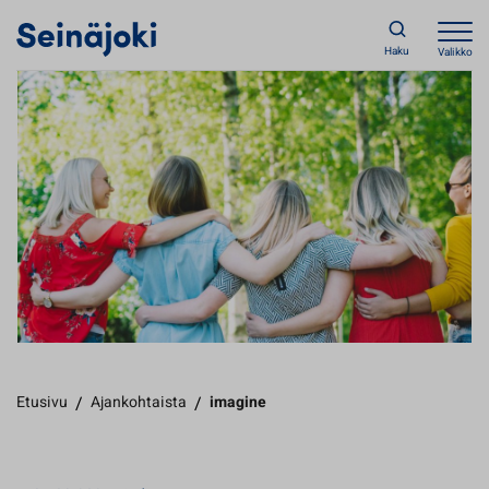
Haku
Valikko
Etusivu
/
Ajankohtaista
/
imagine