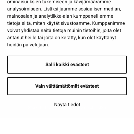
Osallistu ja asioi
ominaisuuksien tukemiseen ja kävijämäärämme
analysoimiseen. Lisäksi jaamme sosiaalisen median,
Näytä omat evästeasetukseni
mainosalan ja analytiikka-alan kumppaneillemme
tietoja siitä, miten käytät sivustoamme. Kumppanimme
Seuraa meitä
voivat yhdistää näitä tietoja muihin tietoihin, joita olet
antanut heille tai joita on kerätty, kun olet käyttänyt
heidän palvelujaan.
Salli kaikki evästeet
Vain välttämättömät evästeet
Näytä tiedot
Saavutettavuusseloste
| © Seinäjoki 2026