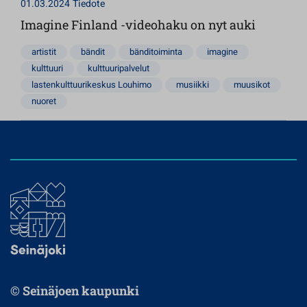
01.03.2024
Tiedote
Imagine Finland -videohaku on nyt auki
artistit
bändit
bänditoiminta
imagine
kulttuuri
kulttuuripalvelut
lastenkulttuurikeskus Louhimo
musiikki
muusikot
nuoret
© Seinäjoen kaupunki