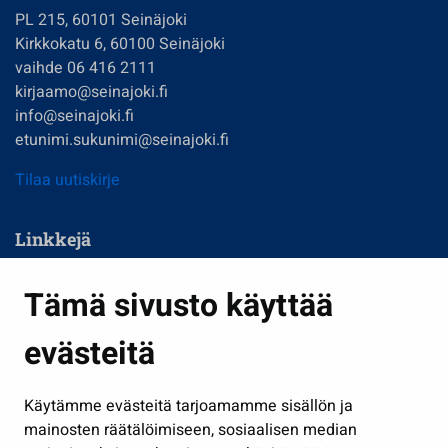
PL 215, 60101 Seinäjoki
Kirkkokatu 6, 60100 Seinäjoki
vaihde 06 416 2111
kirjaamo@seinajoki.fi
info@seinajoki.fi
etunimi.sukunimi@seinajoki.fi
Tilaa uutiskirje
Linkkejä
Asuminen ja ympäristö
Tämä sivusto käyttää
Kasvatus ja opetus
evästeitä
Kulttuuri ja liikunta
Hallinto
Käytämme evästeitä tarjoamamme sisällön ja
Työ ja yrittäminen
mainosten räätälöimiseen, sosiaalisen median