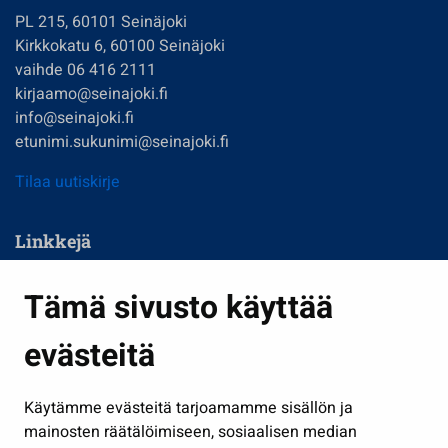
PL 215, 60101 Seinäjoki
Kirkkokatu 6, 60100 Seinäjoki
vaihde 06 416 2111
kirjaamo@seinajoki.fi
info@seinajoki.fi
etunimi.sukunimi@seinajoki.fi
Tilaa uutiskirje
Linkkejä
Asuminen ja ympäristö
Tämä sivusto käyttää
Kasvatus ja opetus
evästeitä
Kulttuuri ja liikunta
Hallinto
Käytämme evästeitä tarjoamamme sisällön ja
Työ ja yrittäminen
mainosten räätälöimiseen, sosiaalisen median