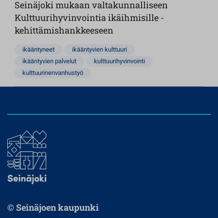
Seinäjoki mukaan valtakunnalliseen
Kulttuurihyvinvointia ikäihmisille -
kehittämishankkeeseen
ikääntyneet
ikääntyvien kulttuuri
ikääntyvien palvelut
kulttuurihyvinvointi
kulttuurinenvanhustyö
© Seinäjoen kaupunki