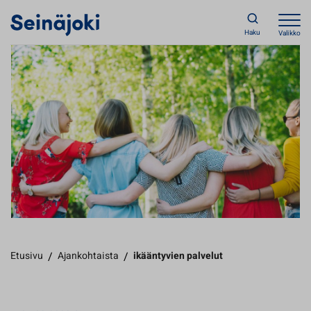
Haku
Valikko
Etusivu
/
Ajankohtaista
/
ikääntyvien palvelut