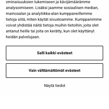
Osallistu ja asioi
ominaisuuksien tukemiseen ja kävijämäärämme
analysoimiseen. Lisäksi jaamme sosiaalisen median,
Näytä omat evästeasetukseni
mainosalan ja analytiikka-alan kumppaneillemme
tietoja siitä, miten käytät sivustoamme. Kumppanimme
Seuraa meitä
voivat yhdistää näitä tietoja muihin tietoihin, joita olet
antanut heille tai joita on kerätty, kun olet käyttänyt
heidän palvelujaan.
Salli kaikki evästeet
Vain välttämättömät evästeet
Näytä tiedot
Saavutettavuusseloste
| © Seinäjoki 2026